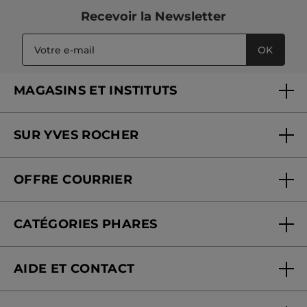
Recevoir
la Newsletter
OK
MAGASINS ET INSTITUTS
Trouver un magasin ou institut
SUR YVES ROCHER
Soins en institut
Qui sommes-nous
Carte fidélité magasin
OFFRE COURRIER
Nos engagements
Offre courrier
Fondation Yves Rocher
CATÉGORIES PHARES
Blog Act Beautiful
Nouveautés
AIDE ET CONTACT
Promotions
Suivre ma commande
Best-sellers