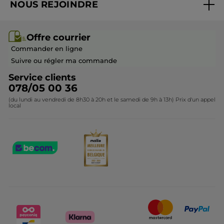
NOUS REJOINDRE
Mes cadeaux
Idées cadeaux
Rejoindre nos équipes
Offre courrier / dépliant
Collection Monoï
Offre courrier
Devenir franchisé ou gérant
Questions & Réponses
Collection de Noël
Commander en ligne
Contactez-nous
Suivre ou régler ma commande
Service clients
078/05 00 36
(du lundi au vendredi de 8h30 à 20h et le samedi de 9h à 13h) Prix d'un appel
local