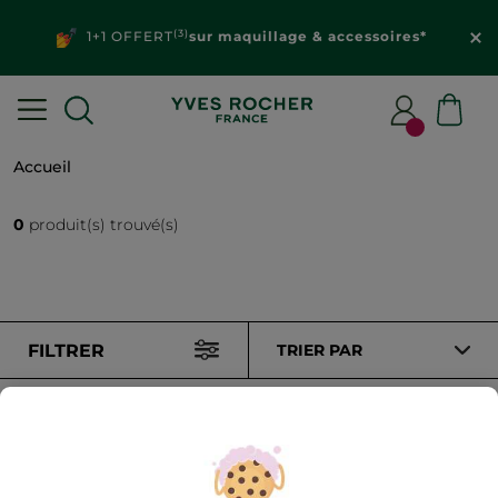
(3)
1+1 OFFERT
sur maquillage & accessoires*
Accueil
0
produit(s) trouvé(s)
FILTRER
TRIER PAR