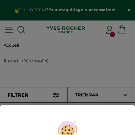
(3)
1+1 OFFERT
sur maquillage & accessoires*
Accueil
0
produit(s) trouvé(s)
FILTRER
TRIER PAR