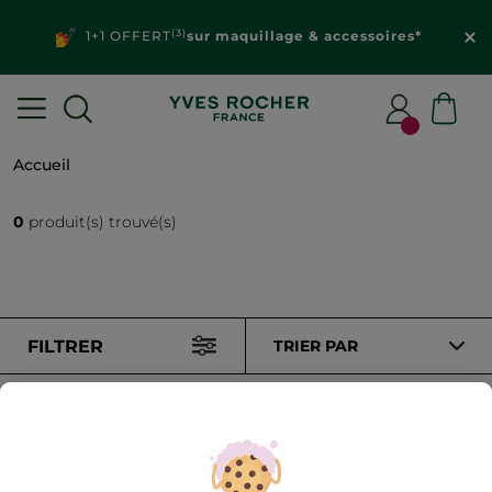
(3)
1+1 OFFERT
sur maquillage & accessoires*
Accueil
0
produit(s) trouvé(s)
FILTRER
TRIER PAR