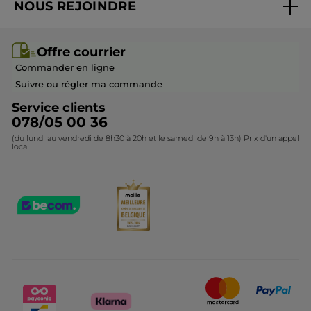
NOUS REJOINDRE
Mes cadeaux
Idées cadeaux
Rejoindre nos équipes
Offre courrier / dépliant
Collection Monoï
Offre courrier
Devenir franchisé ou gérant
Questions & Réponses
Collection de Noël
Commander en ligne
Contactez-nous
Suivre ou régler ma commande
Service clients
078/05 00 36
(du lundi au vendredi de 8h30 à 20h et le samedi de 9h à 13h) Prix d'un appel
local