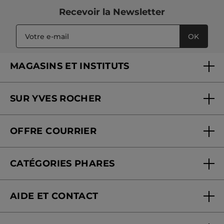
Recevoir
la Newsletter
OK
MAGASINS ET INSTITUTS
Trouver un magasin ou institut
SUR YVES ROCHER
Soins en institut
Qui sommes-nous
Carte fidélité magasin
OFFRE COURRIER
Nos engagements
Offre courrier
Fondation Yves Rocher
CATÉGORIES PHARES
Blog Act Beautiful
Nouveautés
AIDE ET CONTACT
Promotions
Suivre ma commande
Best-sellers