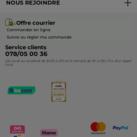
NOUS REJOINDRE
Mes cadeaux
Idées cadeaux
Rejoindre nos équipes
Offre courrier / dépliant
Collection Monoï
Offre courrier
Devenir franchisé ou gérant
Questions & Réponses
Collection de Noël
Commander en ligne
Contactez-nous
Suivre ou régler ma commande
Service clients
078/05 00 36
(du lundi au vendredi de 8h30 à 20h et le samedi de 9h à 13h) Prix d'un appel
local