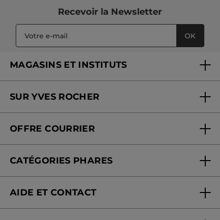
Recevoir
la Newsletter
OK
MAGASINS ET INSTITUTS
Trouver un magasin ou institut
SUR YVES ROCHER
Soins en institut
Qui sommes-nous
Carte fidélité magasin
OFFRE COURRIER
Nos engagements
Offre courrier
Fondation Yves Rocher
CATÉGORIES PHARES
Blog Act Beautiful
Nouveautés
AIDE ET CONTACT
Promotions
Suivre ma commande
Best-sellers