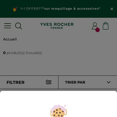
(3)
1+1 OFFERT
sur maquillage & accessoires*
Accueil
0
produit(s) trouvé(s)
FILTRER
TRIER PAR