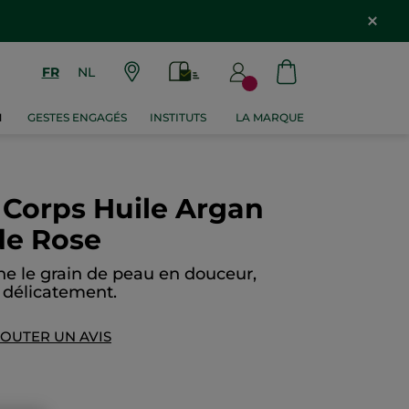
FR
NL
M
GESTES ENGAGÉS
INSTITUTS
LA MARQUE
orps Huile Argan
de Rose
ffine le grain de peau en douceur,
 délicatement.
OUTER UN AVIS