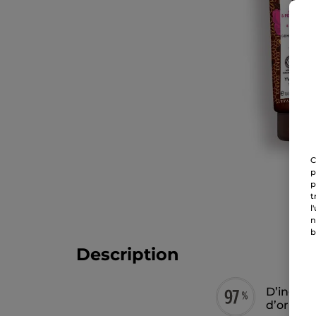
C
p
p
t
l
n
b
Description
D’ingréd
d’origin