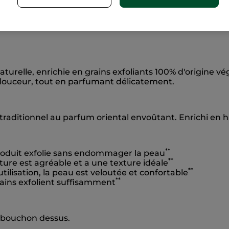
*
 corps en gel, sans sulfate
ni colorant pour une peau
turelle, enrichie en grains exfoliants 100% d'origine vé
en douceur, tout en parfumant délicatement.
aditionnel au parfum oriental envoûtant. Enrichi en hu
**
roduit exfolie sans endommager la peau
**
ure est agréable et a une texture idéale
**
ilisation, la peau est veloutée et confortable
**
ains exfolient suffisamment
n bouchon dessus.