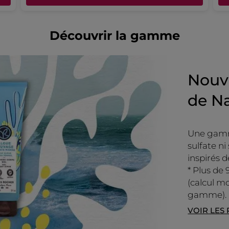
est
note
4
moyenne
PLUS
sur
est
5.
Découvrir la gamme
5
sur
5.
Nouve
de Na
Une gamm
sulfate ni
inspirés d
* Plus de 
(calcul mo
gamme).
VOIR LES