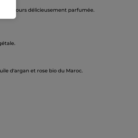
 de velours délicieusement parfumée.
gétale.
ile d'argan et rose bio du Maroc.