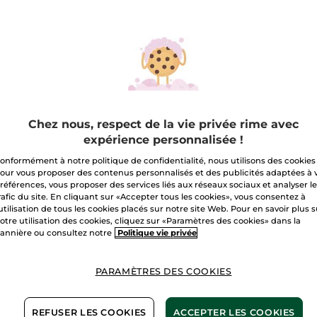
les
Quantité
avis
sur
Gommage
Corps
A
Huile
Argan
&
Pétales
Livraison à par
de
Rose
Paiement sécu
Chez nous, respect de la vie privée rime avec
Satisfait ou r
expérience personnalisée !
onformément à notre politique de confidentialité, nous utilisons des cookies
Conditions géné
our vous proposer des contenus personnalisés et des publicités adaptées à 
VOIR LES CONDI
références, vous proposer des services liés aux réseaux sociaux et analyser l
rafic du site. En cliquant sur «Accepter tous les cookies», vous consentez à
Avis clients
'utilisation de tous les cookies placés sur notre site Web. Pour en savoir plus 
VOIR LA POLITIQ
otre utilisation des cookies, cliquez sur «Paramètres des cookies» dans la
annière ou consultez notre
Politique vie privée
PARAMÈTRES DES COOKIES
ients
Sans 
e naturelle
REFUSER LES COOKIES
ACCEPTER LES COOKIES