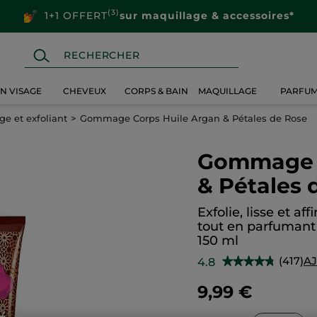
(3)
1+1 OFFERT
sur maquillage & accessoires*
IN VISAGE
CHEVEUX
CORPS & BAIN
MAQUILLAGE
PARFU
 et exfoliant
Gommage Corps Huile Argan & Pétales de Rose
Gommage C
& Pétales 
Exfolie, lisse et a
tout en parfumant
150 ml
(417)
AJ
4.8
★★★★★
★★★★★
4.8
sur
9,99 €
5
étoiles.
Lire