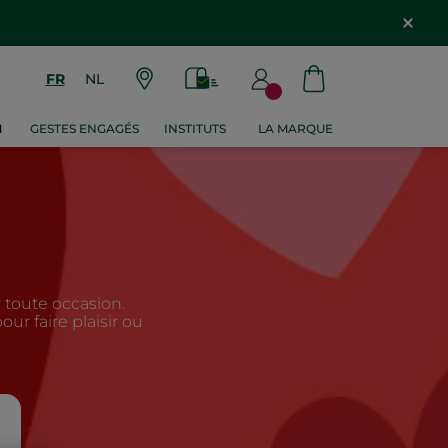
FR
NL
M
GESTES ENGAGÉS
INSTITUTS
LA MARQUE
 toute occasion.
r faire plaisir ou