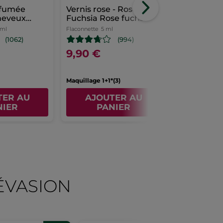
fumée
Vernis rose - Rose
Crème Mai
heveux
Fuchsia Rose fuchsia
Coco
urbon
 ml
Flaconnette
5 ml
Tube
30 ml
(1062)
(994)
9,90 €
3,99 €
Maquillage 1+1*(3)
TER AU
AJOUTER AU
AJOU
NIER
PANIER
PA
'ÉVASION