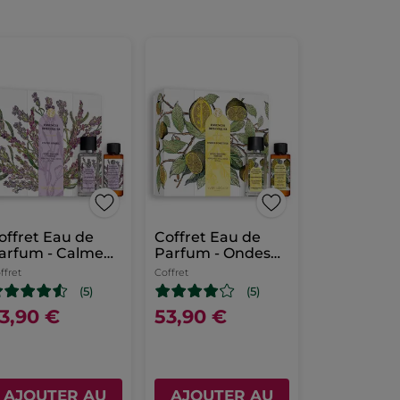
offret Eau de
Coffret Eau de
arfum - Calme
Parfum - Ondes
bsolu
Positives
ffret
Coffret
(5)
(5)
3,90 €
53,90 €
AJOUTER AU
AJOUTER AU