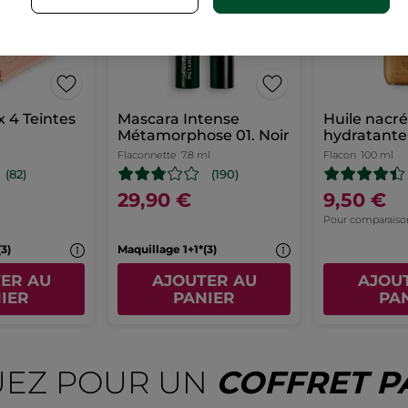
Palette Yeux 4 Teintes
Mascara Intense
Huile nacr
Métamorphose 01. Noir
hydratante
Flaconnette
7.8 ml
Flacon
100 ml
(82)
(190)
29,90 €
9,50 €
Pour comparaison 
3)
Maquillage 1+1*(3)
ER AU
AJOUTER AU
AJOU
IER
PANIER
PA
EZ POUR UN
COFFRET 