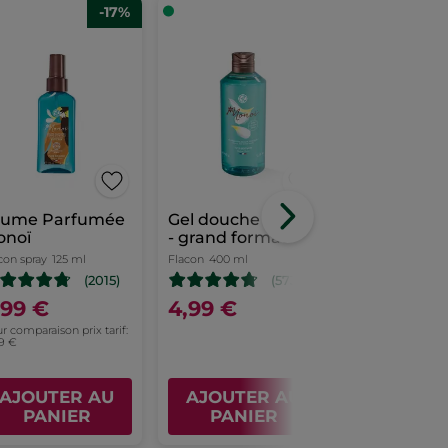
-17%
rume Parfumée
Gel douche Monoï
Huile tradit
onoï
- grand format
97% Monoï
nourrissan
con spray
125 ml
Flacon
400 ml
Flacon
100 ml
(2015)
(5738)
,99 €
4,99 €
9,50 €
r comparaison prix tarif:
Pour comparaison 
99 €
10,99 €
AJOUTER AU
AJOUTER AU
AJOUTE
PANIER
PANIER
PANI