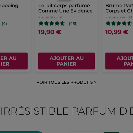
mpooing
Le lait corps parfumé
Brume Par
Comme Une Evidence
Corps et C
Vanille Bo
Flacon
200 ml
Flacon spray
100
(4)
(451)
19,90 €
10,99 €
ER AU
AJOUTER AU
AJOU
IER
PANIER
PA
VOIR TOUS LES PRODUITS >
, IRRÉSISTIBLE PARFUM D