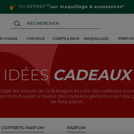
(3)
1+1 OFFERT
sur maquillage & accessoires*
IN VISAGE
CHEVEUX
CORPS & BAIN
MAQUILLAGE
PARFU
IDÉES
CADEAUX
tage les trésors de la Bretagne et crée des cadeaux pour
entiels beauté à travers des cadeaux généreux pensés pou
se faire plaisir.
COFFRETS PARFUM
PARFUM