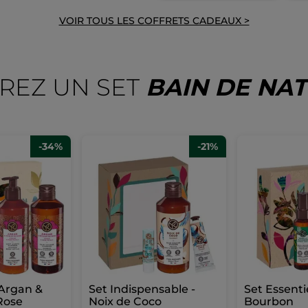
VOIR TOUS LES COFFRETS CADEAUX >
REZ UN SET
BAIN DE NA
-34%
-21%
 Argan &
Set Indispensable -
Set Essentie
Rose
Noix de Coco
Bourbon