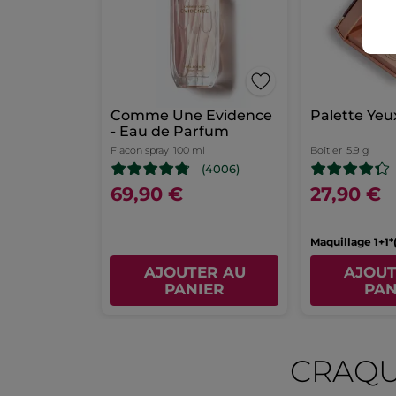
Comme Une Evidence
- Eau de Parfum
Flacon spray
100 ml
Boîtier
5.9 g
(4006)
69,90 €
27,90 €
Maquillage 1+1*(
AJOUTER AU
AJOUT
PANIER
PAN
CRAQU