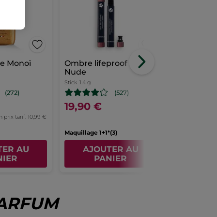
ée Monoï
Ombre lifeproof Rose
Tendres In
Nude
de Parfum
Stick
1.4 g
Flacon spray
50
(272)
(527)
19,90 €
24,99 €
prix tarif: 10,99 €
Pour comparaison
42,90 €
Maquillage 1+1*(3)
TER AU
AJOUTER AU
AJOU
NIER
PANIER
PA
PARFUM