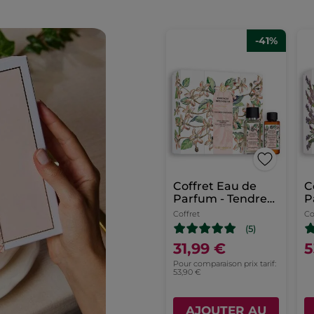
-41%
Coffret Eau de
C
Parfum - Tendres
P
Instants
A
Coffret
Co
(5)
31,99 €
5
Pour comparaison prix tarif:
53,90 €
AJOUTER AU