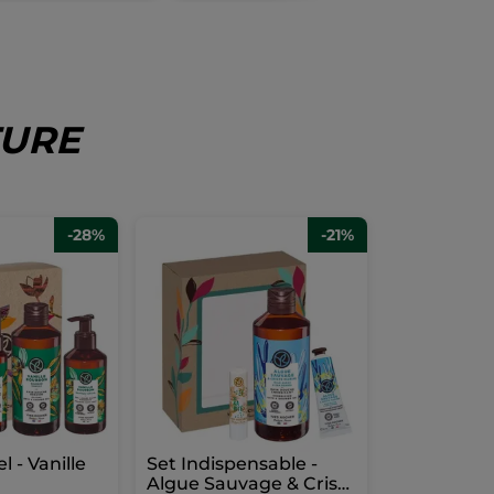
TURE
-28%
-21%
l - Vanille
Set Indispensable -
Algue Sauvage & Criste