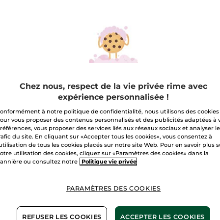
COFFRETS SOIN
MAQUILLAGE
COFFRETS SOIN VISAGE
CADEAUX -20€
COFFRETS CHEVEUX
CADEAUX RESPONSABLES
VOIR TOUTES LES IDÉES CADEAUX
Chez nous, respect de la vie privée rime avec
expérience personnalisée !
onformément à notre politique de confidentialité, nous utilisons des cookies
E CADEAU IDÉAL POUR 
our vous proposer des contenus personnalisés et des publicités adaptées à 
références, vous proposer des services liés aux réseaux sociaux et analyser l
FÊTE DES MÈRES
rafic du site. En cliquant sur «Accepter tous les cookies», vous consentez à
'utilisation de tous les cookies placés sur notre site Web. Pour en savoir plus 
otre utilisation des cookies, cliquez sur «Paramètres des cookies» dans la
annière ou consultez notre
Politique vie privée
PARAMÈTRES DES COOKIES
REFUSER LES COOKIES
ACCEPTER LES COOKIES