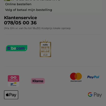
Franchisenemer of bedrijfsleider worden
Veelgestelde vragen
Kerstcollectie
Online bestellen
Contact opnemen
Volg of betaal mijn bestelling
Klantenservice
078/05 00 36
(Ma. t/m vr. van 9u tot 18u30) Kostprijs lokale oproep