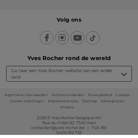
Volg ons
Yves Rocher rond de wereld
Ga naar een Yves Rocher website van een ander
land
Algemene Voorwaarden
*Actievoorwaarden
Privacybeleid
Cookies
Cookie-instellingen
Klantenrecensies
Sitemap
Adviesprijzen
Winkels
2026 © Yves Rocher Belgique NV
Rue du Follet 50, 7540 Kain
contacten@yves-rocher.be | TVA: BE
0405 912 732