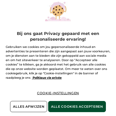
0
product(en) gevonden
FILTER
FILTEREN
Bij ons gaat Privacy gepaard met een
personaliseerde ervaring!
Gebruiken we cookies om jou gepersonaliseerde inhoud en
advertenties te presenteren die zijn aangepast aan jouw voorkeuren,
om je diensten aan te bieden die zijn gekoppeld aan sociale media
en om het siteverkeer te analyseren. Door op “Accepteer alle
cookies” te klikken, ga je akkoord met het gebruik van alle cookies
Voel je op en top vrouw met een eau de parfum van SO
die op onze website worden geplaatst. Om meer te weten over ons
ELIXIR
cookiegebruik, klik je op "Cookie-instellingen" in de banner of
raadpleeg je ons
Politique vie privée
Speciaal voor vrouwen die houden van een sensuele,
verleidelijk vrouwelijke geur biedt onze productlijn SO ELIXIR
drie verschillende eaux de parfum in flesjes van 30 ml en 50
ml. Met een basis van patchouli gecombineerd met roze peper,
bergamot en een absolue van sambac-jasmijn geeft de gele
COOKIE-INSTELLINGEN
TOON MEER
flacon je een frisse maar intense, stralende geur. Deze variant
is ideaal voor vrouwen die houden van subtiele sensualiteit.
De So Elixir Purple eau de parfum is dan weer de perfecte
ALLES AFWIJZEN
ALLE COOKIES ACCEPTEREN
keuze voor wie een iets meer uitgesproken geur zoekt. Hier
wordt de geur van patchouli vervlochten met geurnoten van
kostbaar hout, witte bloemen en een absolue van sambac-