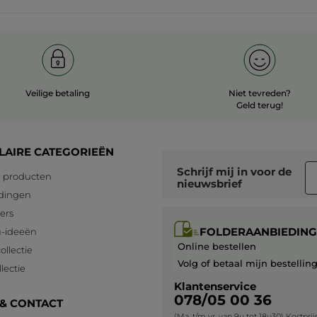
Veilige betaling
Niet tevreden?
Geld terug!
LAIRE CATEGORIEËN
Schrijf mij in voor
de
 producten
nieuwsbrief
dingen
lers
FOLDERAANBIEDING
-ideeën
Online bestellen
ollectie
Volg of betaal mijn bestellin
lectie
Klantenservice
078/05 00 36
 & CONTACT
(Ma. t/m vr. van 9u tot 18u30) Kostpri