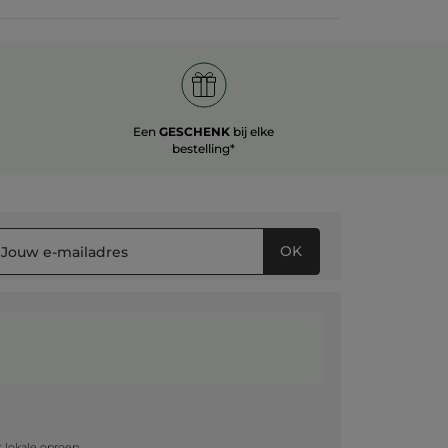
Een
GESCHENK
bij elke
bestelling*
OK
g
js lokale oproep