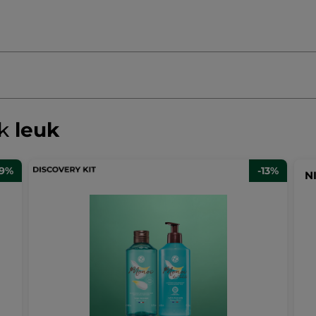
ok
leuk
29%
-13%
N