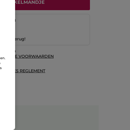
N WINKELMANDJE
naf
13/08
ng
 Geld terug!
waarden
ALGEMENE VOORWAARDEN
ren.
n
es
ns
ECENSIES REGLEMENT