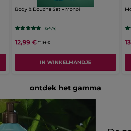
Body & Douche Set – Monoï
Mo
(2474)
12,99 €
1
14,98 €
IN WINKELMANDJE
ontdek het gamma