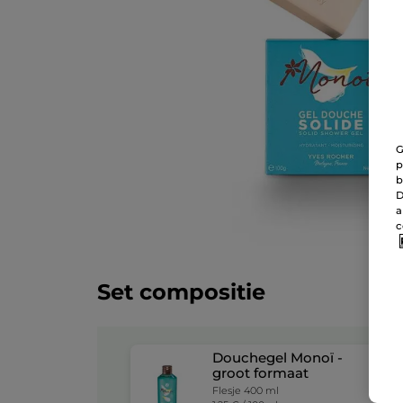
G
p
b
D
a
c
Set compositie
Douchegel Monoï -
groot formaat
Flesje 400 ml