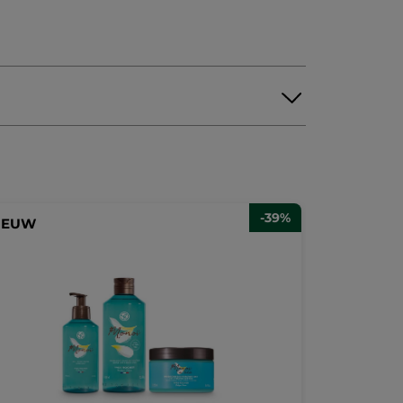
-39%
IEUW