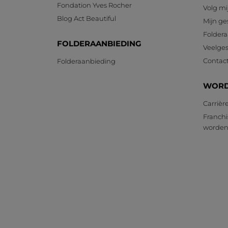
Fondation Yves Rocher
Volg mi
Blog Act Beautiful
Mijn g
Foldera
FOLDERAANBIEDING
Veelges
Contac
Folderaanbieding
WORD
Carrièr
Franchi
worde