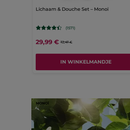
Lichaam & Douche Set – Monoï
(1571)
29,99 €
42,47 €
IN WINKELMANDJE
MONOÏ