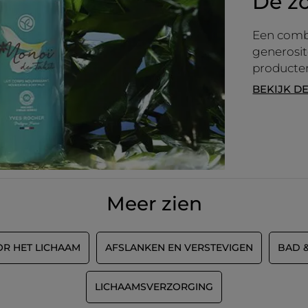
De z
Een combi
generosit
producte
BEKIJK D
Meer zien
OR HET LICHAAM
AFSLANKEN EN VERSTEVIGEN
BAD 
LICHAAMSVERZORGING