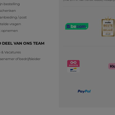
jn bestelling
eschenken
anbieding / post
telde vragen
t opnemen
 DEEL VAN ONS TEAM
e & Vacatures
senemer of bedrijfsleider
n