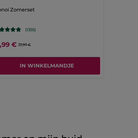
noï Zomerset
(1355)
3,99 €
22,97 €
IN WINKELMANDJE