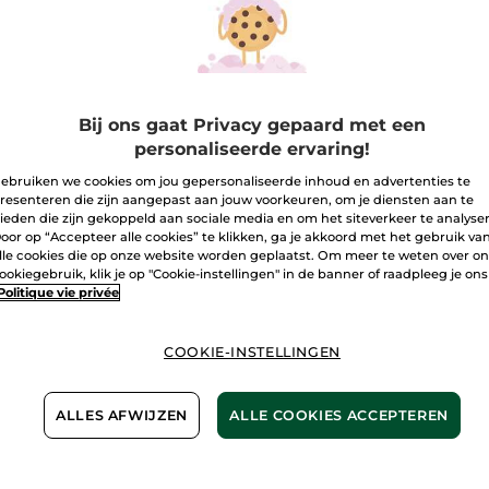
I
Bezorging va
Veilige betali
Bij ons gaat Privacy gepaard met een
Niet tevreden?
personaliseerde ervaring!
ebruiken we cookies om jou gepersonaliseerde inhoud en advertenties te
Algemene Voor
resenteren die zijn aangepast aan jouw voorkeuren, om je diensten aan te
LEES HIER DE 
ieden die zijn gekoppeld aan sociale media en om het siteverkeer te analyse
oor op “Accepteer alle cookies” te klikken, ga je akkoord met het gebruik va
Klantenrecensi
lle cookies die op onze website worden geplaatst. Om meer te weten over o
LEES KLANTENR
ookiegebruik, klik je op "Cookie-instellingen" in de banner of raadpleeg je ons
Politique vie privée
COOKIE-INSTELLINGEN
ALLES AFWIJZEN
ALLE COOKIES ACCEPTEREN
Hydraterende
douchegelbar Monoï
Papier 100 g