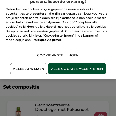
personaliseerde ervaring!
IN WINKELMANDJE
Gebruiken we cookies om jou gepersonaliseerde inhoud en
advertenties te presenteren die zijn aangepast aan jouw voorkeuren,
om je diensten aan te bieden die zijn gekoppeld aan sociale media
en om het siteverkeer te analyseren. Door op “Accepteer alle
Bezorging vanaf
14/08
cookies” te klikken, ga je akkoord met het gebruik van alle cookies
die op onze website worden geplaatst. Om meer te weten over ons
Veilige betaling
cookiegebruik, klik je op "Cookie-instellingen" in de banner of
raadpleeg je ons
Politique vie privée
Niet tevreden? Geld terug!
Algemene Voorwaarden
COOKIE-INSTELLINGEN
LEES HIER DE ALGEMENE VOORWAARDEN
Klantenrecensies
ALLES AFWIJZEN
ALLE COOKIES ACCEPTEREN
LEES KLANTENRECENSIES REGLEMENT
Set compositie
Geconcentreerde
Douchegel met Kokosnoot