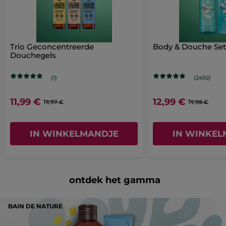
*Zonder sulfaatbevattende tensiden
Artikelnummer: BK256
Trio Geconcentreerde
Body & Douche Set
Douchegels
(1)
(2492)
11,99 €
12,99 €
14,97 €
14,98 €
IN WINKELMANDJE
IN WINKEL
ontdek het gamma
BAIN DE NATURE