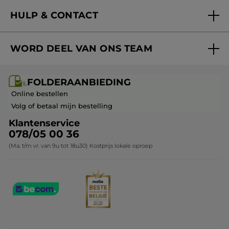
Nieuwe producten
HULP & CONTACT
Aanbiedingen
Volg mijn bestelling
Bestsellers
WORD DEEL VAN ONS TEAM
Mijn geschenken
Cadeau-ideeën
Carrière & Vacatures
Folderaanbieding / post
Monoï collectie
FOLDERAANBIEDING
Franchisenemer of bedrijfsleider worden
Veelgestelde vragen
Kerstcollectie
Online bestellen
Contact opnemen
Volg of betaal mijn bestelling
Klantenservice
078/05 00 36
(Ma. t/m vr. van 9u tot 18u30) Kostprijs lokale oproep