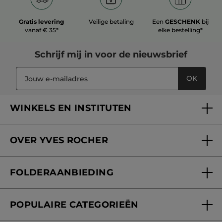
Gratis levering
Veilige betaling
Een
GESCHENK
bij
vanaf € 35*
elke bestelling*
Schrijf mij in voor
de nieuwsbrief
OK
WINKELS EN INSTITUTEN
Een winkel of instituut vinden
OVER YVES ROCHER
Verzorging in onze Schoonheidsinstituten
Wie zijn we
Mijn klantenkaart
FOLDERAANBIEDING
Onze beloften
Folderaanbieding
Fondation Yves Rocher
POPULAIRE CATEGORIEËN
Blog Act Beautiful