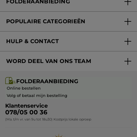
FOLDERAANBIEDING
Onze beloften
Folderaanbieding
Fondation Yves Rocher
POPULAIRE CATEGORIEËN
Blog Act Beautiful
Nieuwe producten
HULP & CONTACT
Aanbiedingen
Volg mijn bestelling
Bestsellers
WORD DEEL VAN ONS TEAM
Mijn geschenken
Cadeau-ideeën
Carrière & Vacatures
Folderaanbieding / post
Monoï collectie
FOLDERAANBIEDING
Franchisenemer of bedrijfsleider worden
Veelgestelde vragen
Kerstcollectie
Online bestellen
Contact opnemen
Volg of betaal mijn bestelling
Klantenservice
078/05 00 36
(Ma. t/m vr. van 9u tot 18u30) Kostprijs lokale oproep