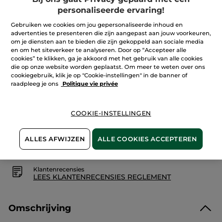
4,99 €
de
personaliseerde ervaring!
5
sterren.
Aantal
Gebruiken we cookies om jou gepersonaliseerde inhoud en
Lees
reviews.
advertenties te presenteren die zijn aangepast aan jouw voorkeuren,
Bad-
om je diensten aan te bieden die zijn gekoppeld aan sociale media
en
en om het siteverkeer te analyseren. Door op “Accepteer alle
Douchegel
IN WINKELMANDJE
Framboos
cookies” te klikken, ga je akkoord met het gebruik van alle cookies
&
die op onze website worden geplaatst. Om meer te weten over ons
Pepermunt
cookiegebruik, klik je op "Cookie-instellingen" in de banner of
raadpleeg je ons
Politique vie privée
Bezorging vanaf
13/08
Veilige betaling
COOKIE-INSTELLINGEN
Niet tevreden? Geld terug!
ALLES AFWIJZEN
ALLE COOKIES ACCEPTEREN
Algemene Voorwaarden
LEES HIER DE ALGEMENE VOORWAARDEN
Klantenrecensies
LEES KLANTENRECENSIES REGLEMENT
Omschrijving