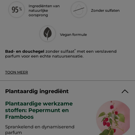
Ingrediënten van
natuurlijke
Zonder sulfaten
oorsprong
Vegan formule
*
Bad- en douchegel
zonder sulfaat
met een verslavend
parfum voor een echte natuursensatie.
Geur:
Framboos en Pepermunt
Textuur:
gel
TOON MEER
Het royale en omhullende schuim reinigt en parfumeert de
huid zonder haar uit te drogen.
Plantaardig ingrediënt
De geur:
Plantaardige werkzame
Yves Rocher selecteerde de essence van
Pepermunt
voor zijn
aromatische noten die de basis vormen van deze intens
stoffen: Pepermunt en
frisse geur.
Framboos
Een boost van energie en vitaliteit die je je veerkracht helpt
Sprankelend en dynamiserend
terug te vinden. Zijn ijskoude frisheid en de friszure noten
parfum
van
Framboos
geven samen een pittige en dynamiserende