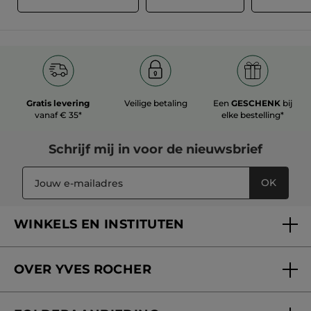
Gratis levering
Veilige betaling
Een
GESCHENK
bij
vanaf € 35*
elke bestelling*
Schrijf mij in voor
de nieuwsbrief
OK
WINKELS EN INSTITUTEN
Een winkel of instituut vinden
OVER YVES ROCHER
Verzorging in onze Schoonheidsinstituten
Wie zijn we
Mijn klantenkaart