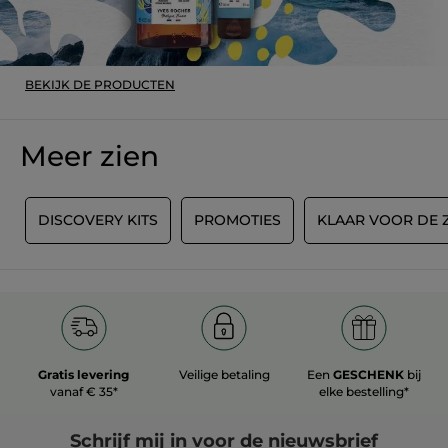
BEKIJK DE PRODUCTEN
Meer zien
1
DISCOVERY KITS
PROMOTIES
KLAAR VOOR DE
Gratis levering
Veilige betaling
Een
GESCHENK
bij
vanaf € 35*
elke bestelling*
Schrijf mij in voor
de nieuwsbrief