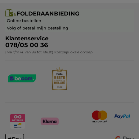
Carrière & Vacatures
Folderaanbieding / post
Monoï collectie
FOLDERAANBIEDING
Franchisenemer of bedrijfsleider worden
Veelgestelde vragen
Kerstcollectie
Online bestellen
Contact opnemen
Volg of betaal mijn bestelling
Klantenservice
078/05 00 36
(Ma. t/m vr. van 9u tot 18u30) Kostprijs lokale oproep