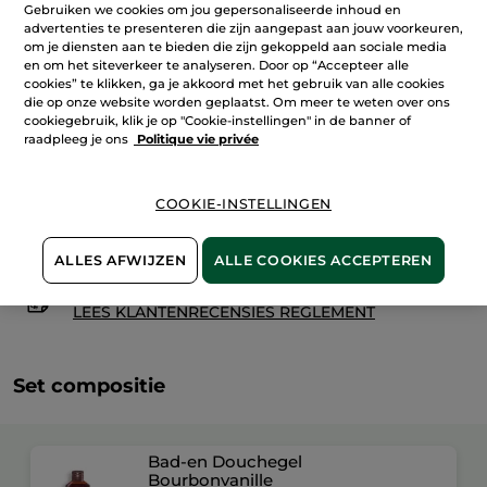
Body
Gebruiken we cookies om jou gepersonaliseerde inhoud en
&
advertenties te presenteren die zijn aangepast aan jouw voorkeuren,
Douche
IN WINKELMANDJE
om je diensten aan te bieden die zijn gekoppeld aan sociale media
Set
–
en om het siteverkeer te analyseren. Door op “Accepteer alle
Vanille
cookies” te klikken, ga je akkoord met het gebruik van alle cookies
die op onze website worden geplaatst. Om meer te weten over ons
cookiegebruik, klik je op "Cookie-instellingen" in de banner of
Bezorging vanaf
11/08
raadpleeg je ons
Politique vie privée
Veilige betaling
Niet tevreden? Geld terug!
COOKIE-INSTELLINGEN
Algemene Voorwaarden
LEES HIER DE ALGEMENE VOORWAARDEN
ALLES AFWIJZEN
ALLE COOKIES ACCEPTEREN
Klantenrecensies
LEES KLANTENRECENSIES REGLEMENT
Set compositie
Bad-en Douchegel
Bourbonvanille