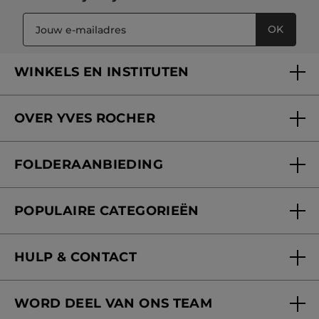
OK
WINKELS EN INSTITUTEN
Een winkel of instituut vinden
OVER YVES ROCHER
Verzorging in onze Schoonheidsinstituten
Wie zijn we
Mijn klantenkaart
FOLDERAANBIEDING
Onze beloften
Folderaanbieding
Fondation Yves Rocher
POPULAIRE CATEGORIEËN
Blog Act Beautiful
Nieuwe producten
HULP & CONTACT
Aanbiedingen
Volg mijn bestelling
Bestsellers
WORD DEEL VAN ONS TEAM
Mijn geschenken
Cadeau-ideeën