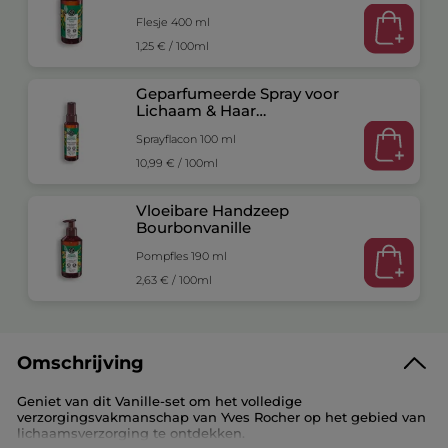
Flesje 400 ml
1,25 € / 100ml
Geparfumeerde Spray voor
Lichaam & Haar
Bourbonvanille
Sprayflacon 100 ml
10,99 € / 100ml
Vloeibare Handzeep
Bourbonvanille
Pompfles 190 ml
2,63 € / 100ml
Omschrijving
Geniet van dit Vanille-set om het volledige
verzorgingsvakmanschap van Yves Rocher op het gebied van
lichaamsverzorging te ontdekken.