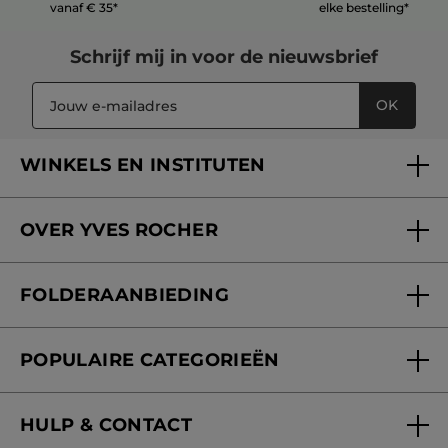
vanaf € 35*
elke bestelling*
Schrijf mij in voor
de nieuwsbrief
OK
WINKELS EN INSTITUTEN
Een winkel of instituut vinden
OVER YVES ROCHER
Verzorging in onze Schoonheidsinstituten
Wie zijn we
Mijn klantenkaart
FOLDERAANBIEDING
Onze beloften
Folderaanbieding
Fondation Yves Rocher
POPULAIRE CATEGORIEËN
Blog Act Beautiful
Nieuwe producten
HULP & CONTACT
Aanbiedingen