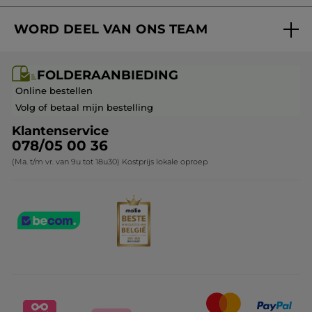
Volg mijn bestelling
Bestsellers
WORD DEEL VAN ONS TEAM
Mijn geschenken
Cadeau-ideeën
Carrière & Vacatures
Folderaanbieding / post
Monoï collectie
FOLDERAANBIEDING
Franchisenemer of bedrijfsleider worden
Veelgestelde vragen
Kerstcollectie
Online bestellen
Contact opnemen
Volg of betaal mijn bestelling
Klantenservice
078/05 00 36
(Ma. t/m vr. van 9u tot 18u30) Kostprijs lokale oproep