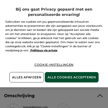
5
sterren.
Aantal
Lees
Bij ons gaat Privacy gepaard met een
reviews.
Bad-
personaliseerde ervaring!
en
Douchegel
IN WINKELMANDJE
Gebruiken we cookies om jou gepersonaliseerde inhoud en
Bourbonvanille
advertenties te presenteren die zijn aangepast aan jouw voorkeuren,
om je diensten aan te bieden die zijn gekoppeld aan sociale media
en om het siteverkeer te analyseren. Door op “Accepteer alle
cookies” te klikken, ga je akkoord met het gebruik van alle cookies
Bezorging vanaf
13/08
die op onze website worden geplaatst. Om meer te weten over ons
cookiegebruik, klik je op "Cookie-instellingen" in de banner of
Veilige betaling
raadpleeg je ons
Politique vie privée
Niet tevreden? Geld terug!
Algemene Voorwaarden
COOKIE-INSTELLINGEN
LEES HIER DE ALGEMENE VOORWAARDEN
Klantenrecensies
ALLES AFWIJZEN
ALLE COOKIES ACCEPTEREN
LEES KLANTENRECENSIES REGLEMENT
Omschrijving
Ingrediënten van