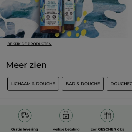
Beveelt dit product aan
Ja
Origineel gepost door yves-rocher.fr
MEER
BEKIJK DE PRODUCTEN
Meer zien
T
LICHAAM & DOUCHE
BAD & DOUCHE
DOUCHEG
Gratis levering
Veilige betaling
Een
GESCHENK
bij