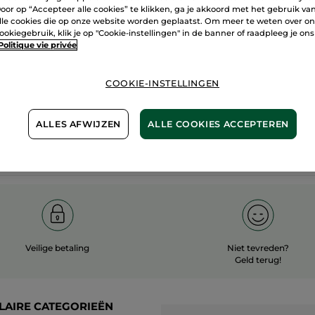
oor op “Accepteer alle cookies” te klikken, ga je akkoord met het gebruik va
60 hecta
lle cookies die op onze website worden geplaatst. Om meer te weten over o
100%
plantaardig
ookiegebruik, klik je op "Cookie-instellingen" in de banner of raadpleeg je ons
biologisc
Politique vie privée
COOKIE-INSTELLINGEN
Meer zien
ALLES AFWIJZEN
ALLE COOKIES ACCEPTEREN
Veilige betaling
Niet tevreden?
Geld terug!
LAIRE CATEGORIEËN