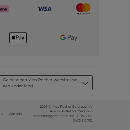
Ga naar een Yves Rocher website van
een ander land
2026 © Yves Rocher Belgique NV
Rue du Follet 50, 7540 Kain
en
Winkels
contacten@yves-rocher.be | TVA: BE
0405 912 732