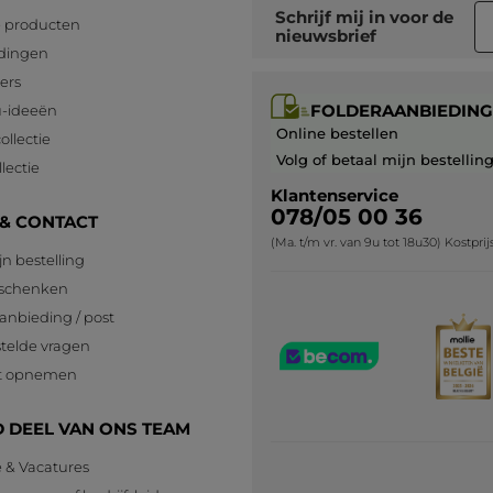
Schrijf mij in voor
de
 producten
nieuwsbrief
dingen
lers
FOLDERAANBIEDING
-ideeën
Online bestellen
ollectie
Volg of betaal mijn bestellin
lectie
Klantenservice
078/05 00 36
 & CONTACT
(Ma. t/m vr. van 9u tot 18u30) Kostpri
jn bestelling
eschenken
anbieding / post
telde vragen
t opnemen
 DEEL VAN ONS TEAM
e & Vacatures