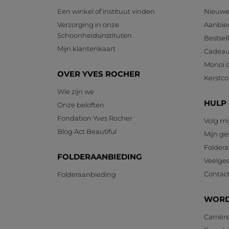
Een winkel of instituut vinden
Nieuwe
Verzorging in onze
Aanbie
Schoonheidsinstituten
Bestsel
Mijn klantenkaart
Cadeau
Monoï c
OVER YVES ROCHER
Kerstcol
Wie zijn we
HULP
Onze beloften
Fondation Yves Rocher
Volg mi
Blog Act Beautiful
Mijn g
Foldera
FOLDERAANBIEDING
Veelges
Contac
Folderaanbieding
WORD
Carrièr