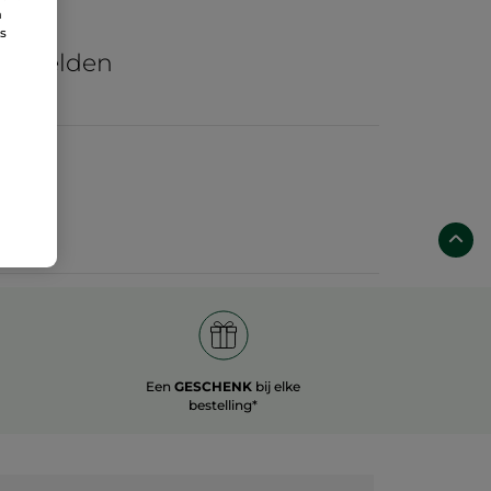
n
re
ns
he velden
Een
GESCHENK
bij elke
bestelling*