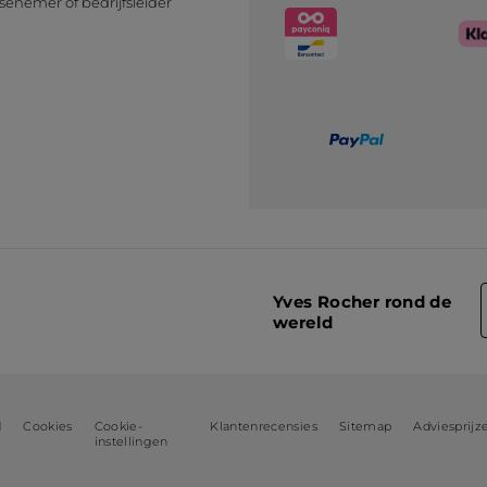
senemer of bedrijfsleider
n
Yves Rocher rond de
wereld
d
Cookies
Cookie-
Klantenrecensies
Sitemap
Adviesprijz
instellingen