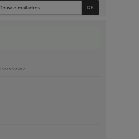
OK
g
js lokale oproep