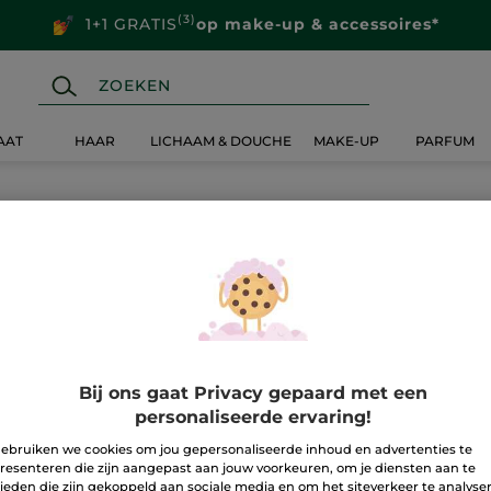
(3)
1+1 GRATIS
op make-up & accessoires*
AAT
HAAR
LICHAAM & DOUCHE
MAKE-UP
PARFUM
Bij ons gaat Privacy gepaard met een
personaliseerde ervaring!
ebruiken we cookies om jou gepersonaliseerde inhoud en advertenties te
resenteren die zijn aangepast aan jouw voorkeuren, om je diensten aan te
ieden die zijn gekoppeld aan sociale media en om het siteverkeer te analyse