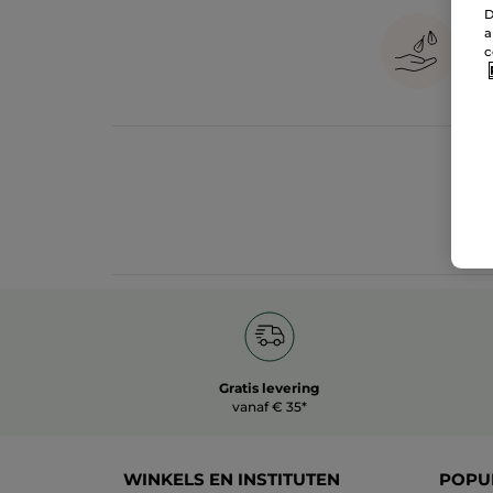
D
a
c
Gratis levering
vanaf € 35*
WINKELS EN INSTITUTEN
POPU