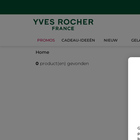
PROMOS
CADEAU-IDEEËN
NIEUW
GEL
Home
0
product(en) gevonden
G
p
b