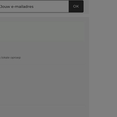
OK
g
js lokale oproep