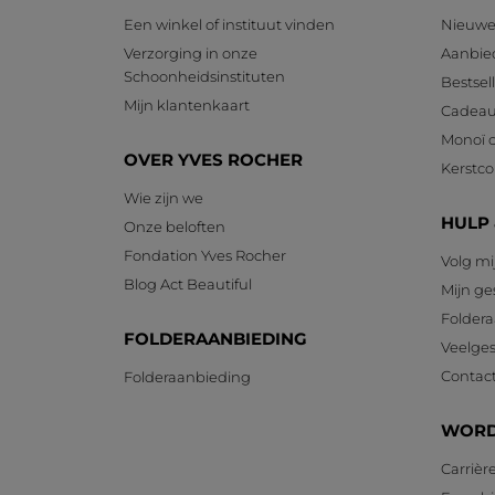
Een winkel of instituut vinden
Nieuwe
Verzorging in onze
Aanbie
Schoonheidsinstituten
Bestsel
Mijn klantenkaart
Cadeau
Monoï c
OVER YVES ROCHER
Kerstcol
Wie zijn we
HULP
Onze beloften
Fondation Yves Rocher
Volg mi
Blog Act Beautiful
Mijn g
Foldera
FOLDERAANBIEDING
Veelges
Contac
Folderaanbieding
WORD
Carrièr