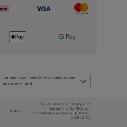
Ga naar een Yves Rocher website van
een ander land
2026 © Yves Rocher Belgique NV
Rue du Follet 50, 7540 Kain
en
Winkels
contacten@yves-rocher.be | TVA: BE
0405 912 732