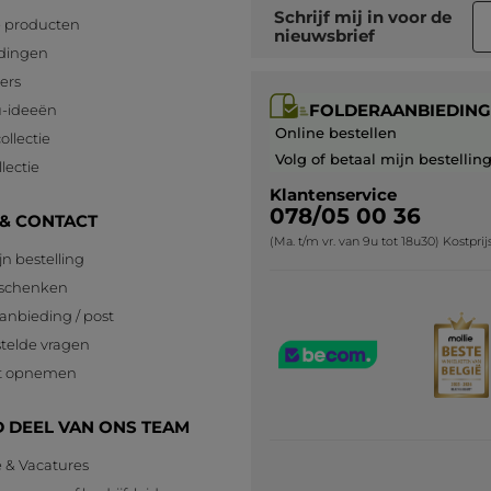
Schrijf mij in voor
de
 producten
nieuwsbrief
dingen
lers
FOLDERAANBIEDING
-ideeën
Online bestellen
ollectie
Volg of betaal mijn bestellin
lectie
Klantenservice
078/05 00 36
 & CONTACT
(Ma. t/m vr. van 9u tot 18u30) Kostpri
jn bestelling
eschenken
anbieding / post
telde vragen
t opnemen
 DEEL VAN ONS TEAM
e & Vacatures