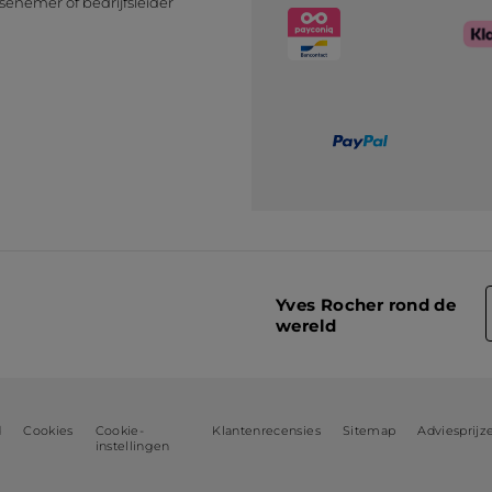
senemer of bedrijfsleider
n
Yves Rocher rond de
wereld
d
Cookies
Cookie-
Klantenrecensies
Sitemap
Adviesprijz
instellingen