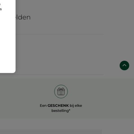
n
re
ns
he velden
Een
GESCHENK
bij elke
bestelling*