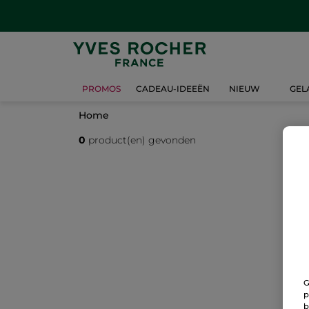
PROMOS
CADEAU-IDEEËN
NIEUW
GEL
Home
0
product(en) gevonden
G
p
b