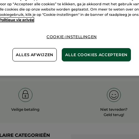
oor op “Accepteer alle cookies” te klikken, ga je akkoord met het gebruik va
60 hecta
lle cookies die op onze website worden geplaatst. Om meer te weten over o
100%
plantaardig
ookiegebruik, klik je op "Cookie-instellingen" in de banner of raadpleeg je ons
biologisc
Politique vie privée
COOKIE-INSTELLINGEN
Meer zien
ALLES AFWIJZEN
ALLE COOKIES ACCEPTEREN
Veilige betaling
Niet tevreden?
Geld terug!
LAIRE CATEGORIEËN