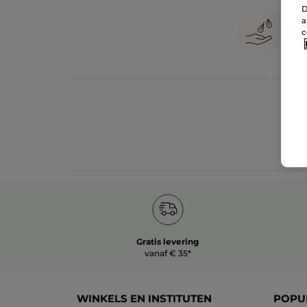
D
a
c
Gratis levering
vanaf € 35*
WINKELS EN INSTITUTEN
POPU