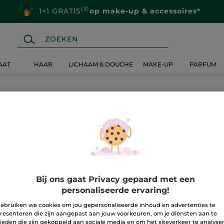
(3)
1+1 GRATIS
op make-up & accessoires*
AAT
HAAR
LICHAAM & DOUCHE
MAKE-UP
PARFUM
Bij ons gaat Privacy gepaard met een
personaliseerde ervaring!
ebruiken we cookies om jou gepersonaliseerde inhoud en advertenties te
resenteren die zijn aangepast aan jouw voorkeuren, om je diensten aan te
ieden die zijn gekoppeld aan sociale media en om het siteverkeer te analyse