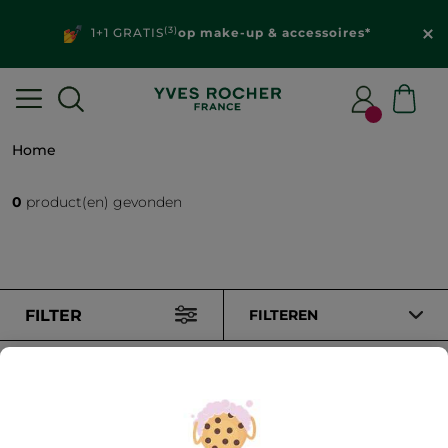
(3)
1+1 GRATIS
op make-up & accessoires*
Home
0
product(en) gevonden
FILTER
FILTEREN