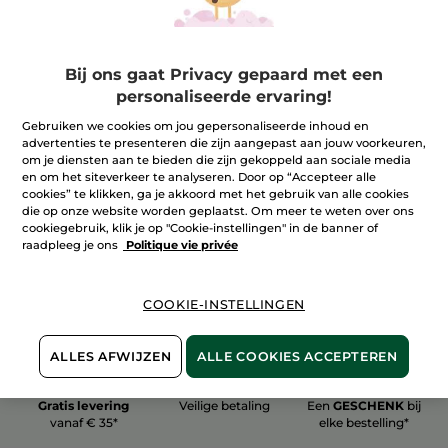
Bij ons gaat Privacy gepaard met een
personaliseerde ervaring!
100%
plantaardig
60 hectare
Gebruiken we cookies om jou gepersonaliseerde inhoud en
biologische velden
advertenties te presenteren die zijn aangepast aan jouw voorkeuren,
om je diensten aan te bieden die zijn gekoppeld aan sociale media
en om het siteverkeer te analyseren. Door op “Accepteer alle
cookies” te klikken, ga je akkoord met het gebruik van alle cookies
Meer zien
die op onze website worden geplaatst. Om meer te weten over ons
cookiegebruik, klik je op "Cookie-instellingen" in de banner of
raadpleeg je ons
Politique vie privée
COOKIE-INSTELLINGEN
ALLES AFWIJZEN
ALLE COOKIES ACCEPTEREN
Gratis levering
Veilige betaling
Een
GESCHENK
bij
vanaf € 35*
elke bestelling*