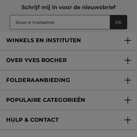
Schrijf mij in voor
de nieuwsbrief
OK
WINKELS EN INSTITUTEN
Een winkel of instituut vinden
OVER YVES ROCHER
Verzorging in onze Schoonheidsinstituten
Wie zijn we
Mijn klantenkaart
FOLDERAANBIEDING
Onze beloften
Folderaanbieding
Fondation Yves Rocher
POPULAIRE CATEGORIEËN
Blog Act Beautiful
Nieuwe producten
HULP & CONTACT
Aanbiedingen
Volg mijn bestelling
Bestsellers