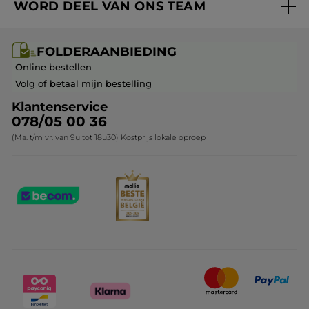
WORD DEEL VAN ONS TEAM
Mijn geschenken
Cadeau-ideeën
Carrière & Vacatures
Folderaanbieding / post
Monoï collectie
FOLDERAANBIEDING
Franchisenemer of bedrijfsleider worden
Veelgestelde vragen
Kerstcollectie
Online bestellen
Contact opnemen
Volg of betaal mijn bestelling
Klantenservice
078/05 00 36
(Ma. t/m vr. van 9u tot 18u30) Kostprijs lokale oproep