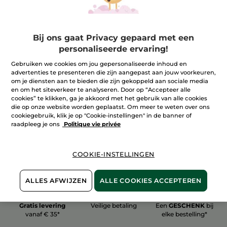
Bij ons gaat Privacy gepaard met een
personaliseerde ervaring!
100%
plantaardig
60 hectare
Gebruiken we cookies om jou gepersonaliseerde inhoud en
biologische velden
advertenties te presenteren die zijn aangepast aan jouw voorkeuren,
om je diensten aan te bieden die zijn gekoppeld aan sociale media
en om het siteverkeer te analyseren. Door op “Accepteer alle
cookies” te klikken, ga je akkoord met het gebruik van alle cookies
Meer zien
die op onze website worden geplaatst. Om meer te weten over ons
cookiegebruik, klik je op "Cookie-instellingen" in de banner of
raadpleeg je ons
Politique vie privée
COOKIE-INSTELLINGEN
ALLES AFWIJZEN
ALLE COOKIES ACCEPTEREN
Gratis levering
Veilige betaling
Een
GESCHENK
bij
vanaf € 35*
elke bestelling*