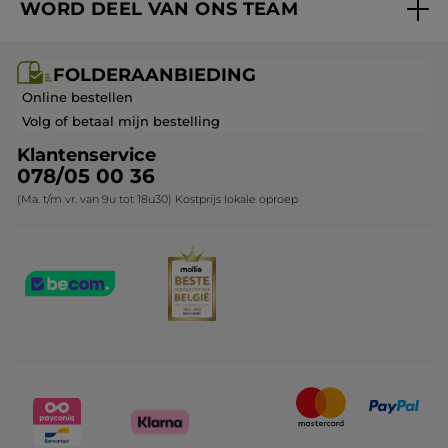
WORD DEEL VAN ONS TEAM
Mijn geschenken
Cadeau-ideeën
Carrière & Vacatures
Folderaanbieding / post
Monoï collectie
FOLDERAANBIEDING
Franchisenemer of bedrijfsleider worden
Veelgestelde vragen
Kerstcollectie
Online bestellen
Contact opnemen
Volg of betaal mijn bestelling
Klantenservice
078/05 00 36
(Ma. t/m vr. van 9u tot 18u30) Kostprijs lokale oproep