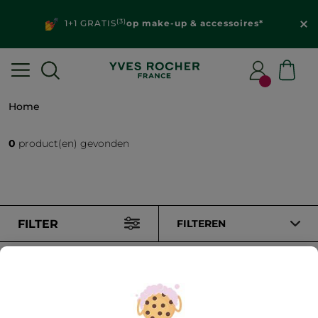
(3)
1+1 GRATIS
op make-up & accessoires*
Home
0
product(en) gevonden
FILTER
FILTEREN