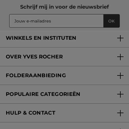
Schrijf mij in voor
de nieuwsbrief
OK
WINKELS EN INSTITUTEN
Een winkel of instituut vinden
OVER YVES ROCHER
Verzorging in onze Schoonheidsinstituten
Wie zijn we
Mijn klantenkaart
FOLDERAANBIEDING
Onze beloften
Folderaanbieding
Fondation Yves Rocher
POPULAIRE CATEGORIEËN
Blog Act Beautiful
Nieuwe producten
HULP & CONTACT
Aanbiedingen
Volg mijn bestelling
Bestsellers