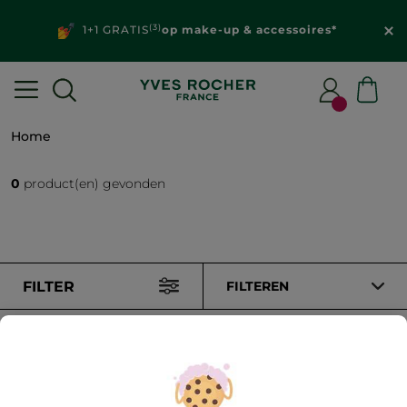
(3)
1+1 GRATIS
op make-up & accessoires*
Home
0
product(en) gevonden
FILTER
FILTEREN