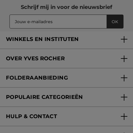
Schrijf mij in voor
de nieuwsbrief
OK
WINKELS EN INSTITUTEN
Een winkel of instituut vinden
OVER YVES ROCHER
Verzorging in onze Schoonheidsinstituten
Wie zijn we
Mijn klantenkaart
FOLDERAANBIEDING
Onze beloften
Folderaanbieding
Fondation Yves Rocher
POPULAIRE CATEGORIEËN
Blog Act Beautiful
Nieuwe producten
HULP & CONTACT
Aanbiedingen
Volg mijn bestelling
Bestsellers