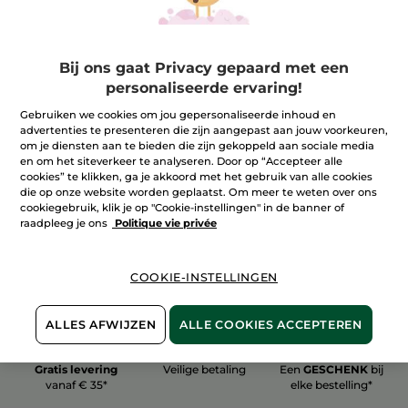
Bij ons gaat Privacy gepaard met een
personaliseerde ervaring!
100%
plantaardig
60 hectare
Gebruiken we cookies om jou gepersonaliseerde inhoud en
biologische velden
advertenties te presenteren die zijn aangepast aan jouw voorkeuren,
om je diensten aan te bieden die zijn gekoppeld aan sociale media
en om het siteverkeer te analyseren. Door op “Accepteer alle
cookies” te klikken, ga je akkoord met het gebruik van alle cookies
Meer zien
die op onze website worden geplaatst. Om meer te weten over ons
cookiegebruik, klik je op "Cookie-instellingen" in de banner of
raadpleeg je ons
Politique vie privée
COOKIE-INSTELLINGEN
ALLES AFWIJZEN
ALLE COOKIES ACCEPTEREN
Gratis levering
Veilige betaling
Een
GESCHENK
bij
vanaf € 35*
elke bestelling*