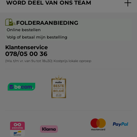
WORD DEEL VAN ONS TEAM
Mijn geschenken
Cadeau-ideeën
Carrière & Vacatures
Folderaanbieding / post
Monoï collectie
FOLDERAANBIEDING
Franchisenemer of bedrijfsleider worden
Veelgestelde vragen
Kerstcollectie
Online bestellen
Contact opnemen
Volg of betaal mijn bestelling
Klantenservice
078/05 00 36
(Ma. t/m vr. van 9u tot 18u30) Kostprijs lokale oproep