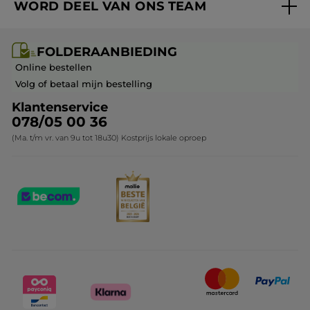
WORD DEEL VAN ONS TEAM
Mijn geschenken
Cadeau-ideeën
Carrière & Vacatures
Folderaanbieding / post
Monoï collectie
FOLDERAANBIEDING
Franchisenemer of bedrijfsleider worden
Veelgestelde vragen
Kerstcollectie
Online bestellen
Contact opnemen
Volg of betaal mijn bestelling
Klantenservice
078/05 00 36
(Ma. t/m vr. van 9u tot 18u30) Kostprijs lokale oproep