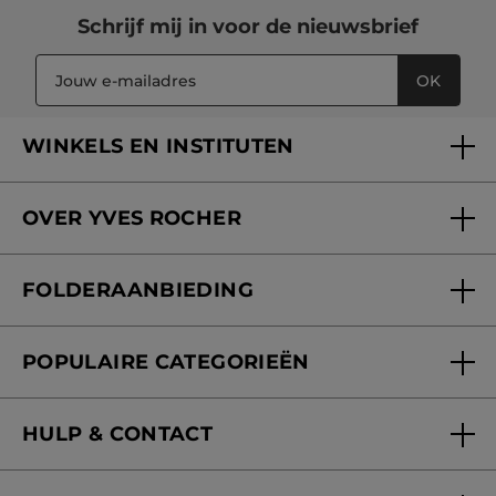
Schrijf mij in voor
de nieuwsbrief
OK
WINKELS EN INSTITUTEN
Een winkel of instituut vinden
OVER YVES ROCHER
Verzorging in onze Schoonheidsinstituten
Wie zijn we
Mijn klantenkaart
FOLDERAANBIEDING
Onze beloften
Folderaanbieding
Fondation Yves Rocher
POPULAIRE CATEGORIEËN
Blog Act Beautiful
Nieuwe producten
HULP & CONTACT
Aanbiedingen
Volg mijn bestelling
Bestsellers