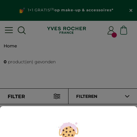
(3)
1+1 GRATIS
op make-up & accessoires*
Home
0
product(en) gevonden
FILTER
FILTEREN