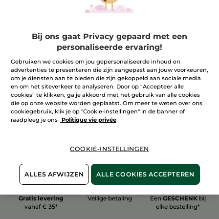
Bij ons gaat Privacy gepaard met een
personaliseerde ervaring!
100%
plantaardig
60 hectare
Gebruiken we cookies om jou gepersonaliseerde inhoud en
biologische velden
advertenties te presenteren die zijn aangepast aan jouw voorkeuren,
om je diensten aan te bieden die zijn gekoppeld aan sociale media
en om het siteverkeer te analyseren. Door op “Accepteer alle
cookies” te klikken, ga je akkoord met het gebruik van alle cookies
Meer zien
die op onze website worden geplaatst. Om meer te weten over ons
cookiegebruik, klik je op "Cookie-instellingen" in de banner of
raadpleeg je ons
Politique vie privée
COOKIE-INSTELLINGEN
ALLES AFWIJZEN
ALLE COOKIES ACCEPTEREN
Gratis levering
Veilige betaling
Een
GESCHENK
bij
vanaf € 35*
elke bestelling*