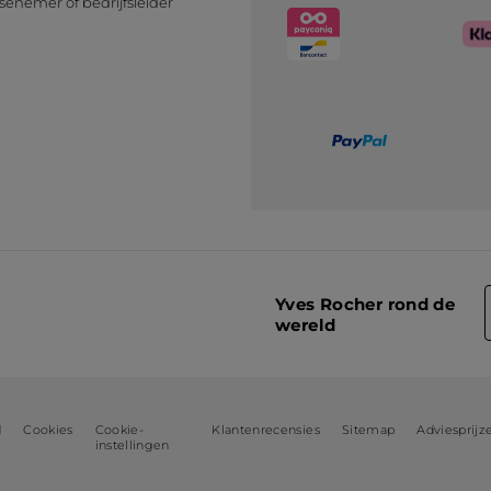
senemer of bedrijfsleider
n
Yves Rocher rond de
wereld
d
Cookies
Cookie-
Klantenrecensies
Sitemap
Adviesprijz
instellingen