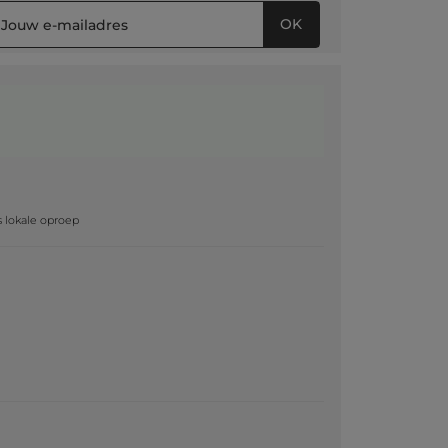
OK
g
js lokale oproep