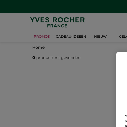
PROMOS
CADEAU-IDEEËN
NIEUW
GEL
Home
0
product(en) gevonden
G
p
b