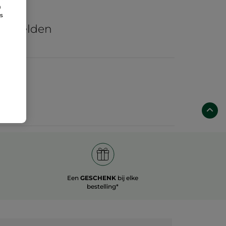
n
re
ns
he velden
Een
GESCHENK
bij elke
bestelling*