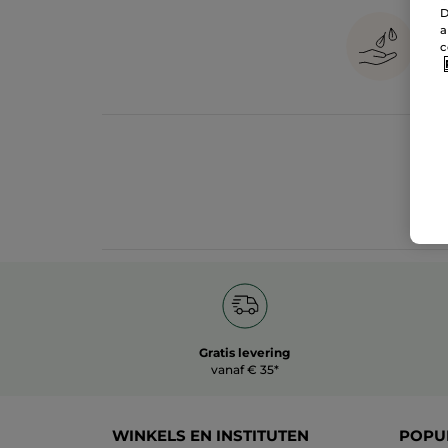
D
a
c
Gratis levering
vanaf € 35*
WINKELS EN INSTITUTEN
POPU