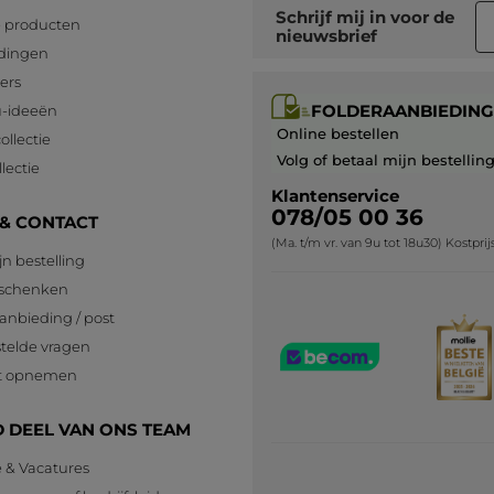
Schrijf mij in voor
de
 producten
nieuwsbrief
dingen
lers
FOLDERAANBIEDING
-ideeën
Online bestellen
ollectie
Volg of betaal mijn bestellin
lectie
Klantenservice
078/05 00 36
 & CONTACT
(Ma. t/m vr. van 9u tot 18u30) Kostpri
jn bestelling
eschenken
anbieding / post
telde vragen
t opnemen
 DEEL VAN ONS TEAM
e & Vacatures