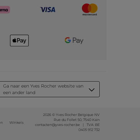
Ga naar een Yves Rocher website van
een ander land
2026 © Yves Rocher Belgique NV
Rue du Follet 50, 7540 Kain
en
Winkels
contacten@yves-rocher.be | TVA: BE
0405 912 732