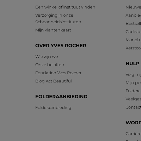
Een winkel of instituut vinden
Nieuwe
Verzorging in onze
Aanbie
Schoonheidsinstituten
Bestsel
Mijn klantenkaart
Cadeau
Monoï c
OVER YVES ROCHER
Kerstcol
Wie zijn we
HULP
Onze beloften
Fondation Yves Rocher
Volg mi
Blog Act Beautiful
Mijn g
Foldera
FOLDERAANBIEDING
Veelges
Contac
Folderaanbieding
WORD
Carrièr