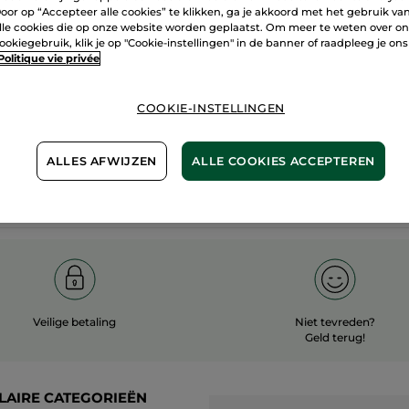
oor op “Accepteer alle cookies” te klikken, ga je akkoord met het gebruik va
60 hecta
lle cookies die op onze website worden geplaatst. Om meer te weten over o
100%
plantaardig
ookiegebruik, klik je op "Cookie-instellingen" in de banner of raadpleeg je ons
biologisc
Politique vie privée
COOKIE-INSTELLINGEN
Meer zien
ALLES AFWIJZEN
ALLE COOKIES ACCEPTEREN
Veilige betaling
Niet tevreden?
Geld terug!
LAIRE CATEGORIEËN