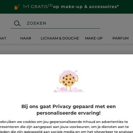
(3)
1+1 GRATIS
op make-up & accessoires*
AAT
HAAR
LICHAAM & DOUCHE
MAKE-UP
PARFUM
Bij ons gaat Privacy gepaard met een
personaliseerde ervaring!
ebruiken we cookies om jou gepersonaliseerde inhoud en advertenties te
resenteren die zijn aangepast aan jouw voorkeuren, om je diensten aan te
ieden die zijn gekoppeld aan sociale media en om het siteverkeer te analyse