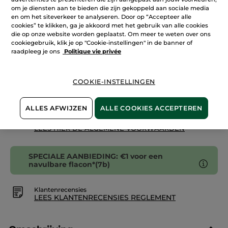
reviews.
om je diensten aan te bieden die zijn gekoppeld aan sociale media
Hervulbare
en om het siteverkeer te analyseren. Door op “Accepteer alle
fles
cookies” te klikken, ga je akkoord met het gebruik van alle cookies
IN WINKELMANDJE
die op onze website worden geplaatst. Om meer te weten over ons
cookiegebruik, klik je op "Cookie-instellingen" in de banner of
raadpleeg je ons
Politique vie privée
Bezorging vanaf
12/08
COOKIE-INSTELLINGEN
Veilige betaling
Niet tevreden? Geld terug!
ALLES AFWIJZEN
ALLE COOKIES ACCEPTEREN
Algemene Voorwaarden
LEES HIER DE ALGEMENE VOORWAARDEN
SPECIALE AANBIEDING: €1 voor een
navulbare flacon*(7b)
Klantenrecensies
LEES KLANTENRECENSIES REGLEMENT