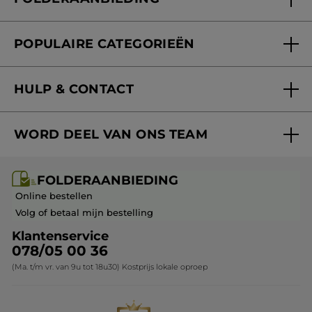
Onze beloften
Folderaanbieding
Fondation Yves Rocher
POPULAIRE CATEGORIEËN
Blog Act Beautiful
Nieuwe producten
HULP & CONTACT
Aanbiedingen
Volg mijn bestelling
Bestsellers
WORD DEEL VAN ONS TEAM
Mijn geschenken
Cadeau-ideeën
Carrière & Vacatures
Folderaanbieding / post
Monoï collectie
FOLDERAANBIEDING
Franchisenemer of bedrijfsleider worden
Veelgestelde vragen
Kerstcollectie
Online bestellen
Contact opnemen
Volg of betaal mijn bestelling
Klantenservice
078/05 00 36
(Ma. t/m vr. van 9u tot 18u30) Kostprijs lokale oproep