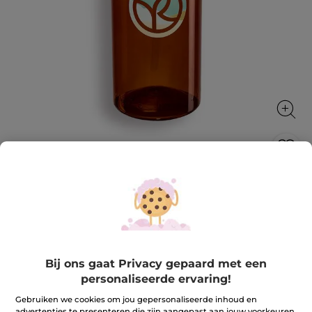
Hervulbare fles
Praktische en ecologisch
600 ml
★★★★★
★★★★★
4.2
(89)
REVIEW TOEVOEGEN
Bij ons gaat Privacy gepaard met een
4.2
van
3,99 €
personaliseerde ervaring!
de
5
sterren.
Gebruiken we cookies om jou gepersonaliseerde inhoud en
Aantal
Lees
advertenties te presenteren die zijn aangepast aan jouw voorkeuren,