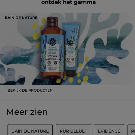
ontdek het gamma
MET GOOGLE VERTALEN
Beveelt dit product aan
Ja
BAIN DE NATURE
Origineel gepost door yves-rocher.fr
MEER
BEKIJK DE PRODUCTEN
Meer zien
E
BAIN DE NATURE
PUR BLEUET
EVIDENCE
P