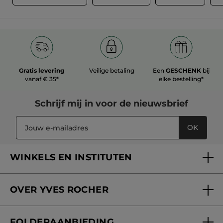
Gratis levering
Veilige betaling
Een
GESCHENK
bij
vanaf € 35*
elke bestelling*
Schrijf mij in voor
de nieuwsbrief
OK
WINKELS EN INSTITUTEN
Een winkel of instituut vinden
OVER YVES ROCHER
Verzorging in onze Schoonheidsinstituten
Wie zijn we
Mijn klantenkaart
FOLDERAANBIEDING