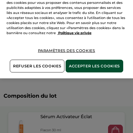
des cookies pour vous proposer des contenus personnalisés et des
AJOUTER AU PANIER
-
Éclat
publicités adaptées à vos préférences, vous proposer des services
&
liés aux réseaux sociaux et analyser le trafic du site. En cliquant sur
Protection
«Accepter tous les cookies», vous consentez à l'utilisation de tous les
UV
cookies placés sur notre site Web. Pour en savoir plus sur notre
Livraison à partir du
12/08
utilisation des cookies, cliquez sur «Paramètres des cookies» dans la
bannière ou consultez notre
Politique vie privée
Paiement sécurisé
Satisfait ou remboursé
PARAMÈTRES DES COOKIES
Conditions générales de vente
VOIR LES CONDITIONS GÉNÉRALES ICI
REFUSER LES COOKIES
ACCEPTER LES COOKIES
Avis clients
VOIR LA POLITIQUE DES AVIS CLIENTS
Composition du lot
Sérum Activateur Éclat
Flacon 30 ml