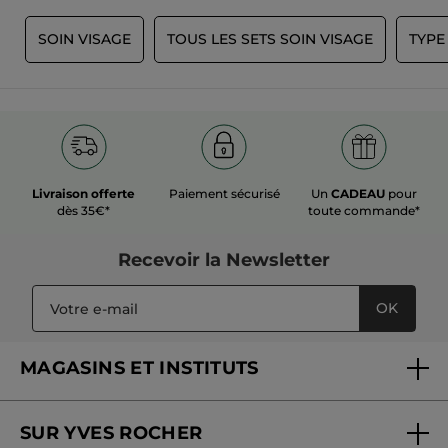
E
SOIN VISAGE
TOUS LES SETS SOIN VISAGE
TYPE
Livraison offerte
Paiement sécurisé
Un
CADEAU
pour
dès 35€*
toute commande*
Recevoir
la Newsletter
OK
MAGASINS ET INSTITUTS
Trouver un magasin ou institut
SUR YVES ROCHER
Soins en institut