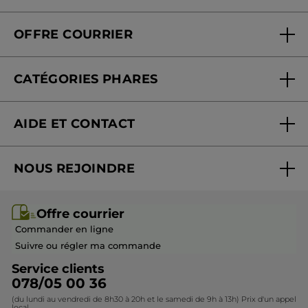
Qui sommes-nous
Carte fidélité magasin
OFFRE COURRIER
Nos engagements
Offre courrier
Fondation Yves Rocher
CATÉGORIES PHARES
Blog Act Beautiful
Nouveautés
AIDE ET CONTACT
Promotions
Suivre ma commande
Best-sellers
NOUS REJOINDRE
Mes cadeaux
Idées cadeaux
Rejoindre nos équipes
Offre courrier / dépliant
Collection Monoï
Offre courrier
Devenir franchisé ou gérant
Questions & Réponses
Collection de Noël
Commander en ligne
Contactez-nous
Suivre ou régler ma commande
Service clients
078/05 00 36
(du lundi au vendredi de 8h30 à 20h et le samedi de 9h à 13h) Prix d'un appel
local