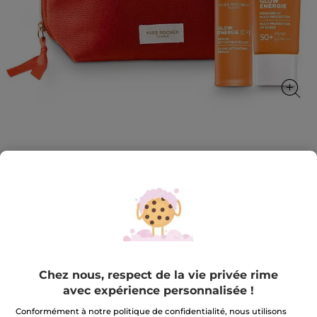
Rituel Glow - Éclat & Protection UV
Révélez l’éclat, protégez la jeunesse
★★★★★
★★★★★
4.7
(674)
AJOUTER UN AVIS
4.7
sur
39,99 €
78,80 €
-49%
5
étoiles.
Lire
Chez nous, respect de la vie privée rime
Quantité
les
avis
avec expérience personnalisée !
sur
Rituel
Conformément à notre politique de confidentialité, nous utilisons
Glow