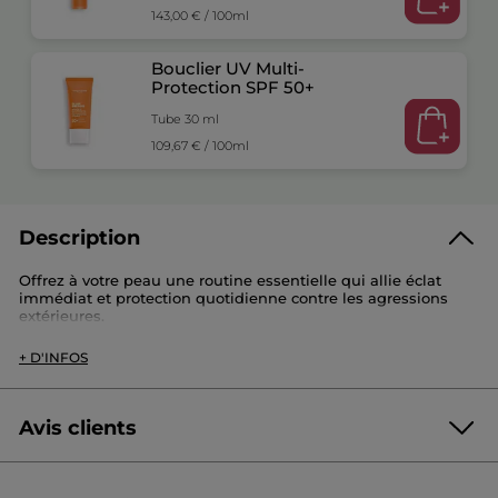
143,00 € / 100ml
Bouclier UV Multi-
Protection SPF 50+​
Tube 30 ml
109,67 € / 100ml
Description
Offrez à votre peau une routine essentielle qui allie éclat
immédiat et protection quotidienne contre les agressions
extérieures.
+ D'INFOS
- Sérum Activateur Éclat (30ml) :
Véritable booster de lumière, il apporte immédiatement +78%
Avis clients
d’éclat* au visage. La peau est instantanément repulpée et
lumineuse. En 4 semaines, le grain de peau est affiné, les
4.7/5
ridules sont lissées et le teint devient plus homogène,
(674 avis)
★★★★★
★★★★★
reflétant mieux la lumière naturelle.