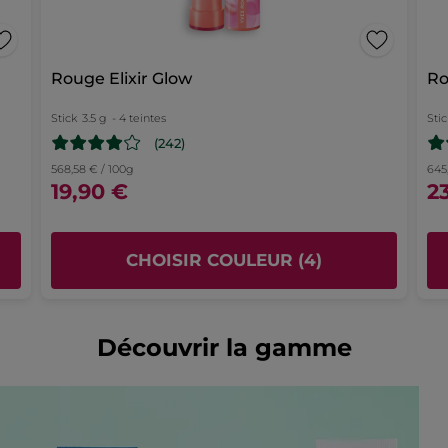
Rouge Elixir Glow
Ro
Stick
3.5 g
- 4 teintes
Stic
(242)
568,58 € / 100g
645
19,90 €
2
CHOISIR COULEUR (4)
Découvrir la gamme