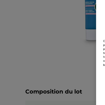
C
p
p
t
l
n
b
Composition du lot