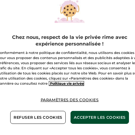
Livraison à par
Paiement sécu
Satisfait ou r
Chez nous, respect de la vie privée rime avec
expérience personnalisée !
Conditions géné
onformément à notre politique de confidentialité, nous utilisons des cookies
VOIR LES CONDI
our vous proposer des contenus personnalisés et des publicités adaptées à 
références, vous proposer des services liés aux réseaux sociaux et analyser l
rafic du site. En cliquant sur «Accepter tous les cookies», vous consentez à
1+1 OFFERT*(4)
'utilisation de tous les cookies placés sur notre site Web. Pour en savoir plus 
otre utilisation des cookies, cliquez sur «Paramètres des cookies» dans la
annière ou consultez notre
Politique vie privée
Avis clients
VOIR LA POLITIQ
PARAMÈTRES DES COOKIES
REFUSER LES COOKIES
ACCEPTER LES COOKIES