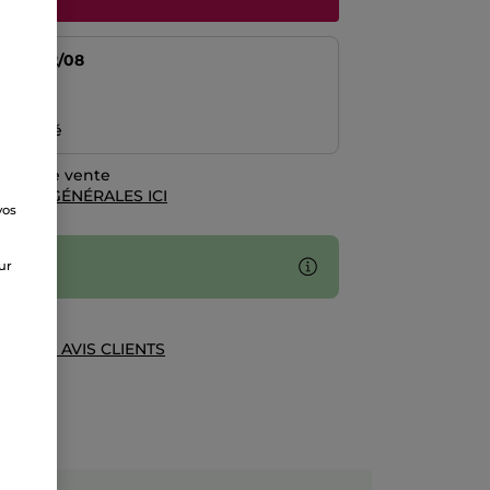
tir du
12/08
risé
emboursé
rales de vente
TIONS GÉNÉRALES ICI
vos
e
sur
UE DES AVIS CLIENTS