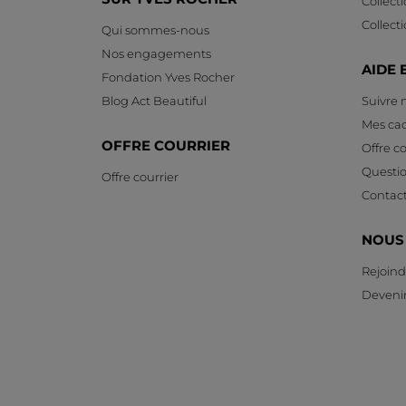
Collect
Collect
Qui sommes-nous
Nos engagements
AIDE 
Fondation Yves Rocher
Blog Act Beautiful
Suivre
Mes ca
OFFRE COURRIER
Offre co
Questi
Offre courrier
Contac
NOUS
Rejoind
Devenir