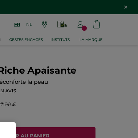
FR
NL
M
GESTES ENGAGÉS
INSTITUTS
LA MARQUE
Riche Apaisante
réconforte la peau
N AVIS
43,80 €
JOUTER AU PANIER