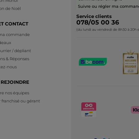
ion Monoï
Suivre ou régler ma comman
ion de Noël
Service clients
078/05 00 36
ET CONTACT
(du lundi au vendredi de 8h30 à 20h e
 ma commande
deaux
urrier / dépliant
ons & Réponses
tez-nous
 REJOINDRE
re nos équipes
 franchisé ou gérant