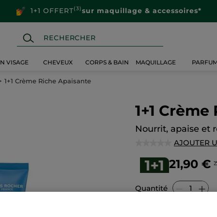
(3)
1+1 OFFERT
sur maquillage & accessoires*
IN VISAGE
CHEVEUX
CORPS & BAIN
MAQUILLAGE
PARFU
1+1 Crème Riche Apaisante
1+1 Crème 
Nourrit, apaise et 
AJOUTER U
★★★★★
★★★★★
Aucune
valeur
21,90 €
de
notation
pour
1+1
Quantité
Crème
Riche
Apaisante
A