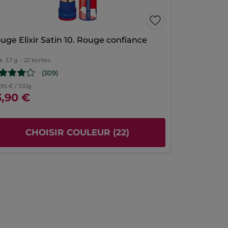
uge Elixir Satin 10. Rouge confiance
k
3.7 g
- 22 teintes
(309)
,95 € / 100g
3,90 €
CHOISIR COULEUR (22)