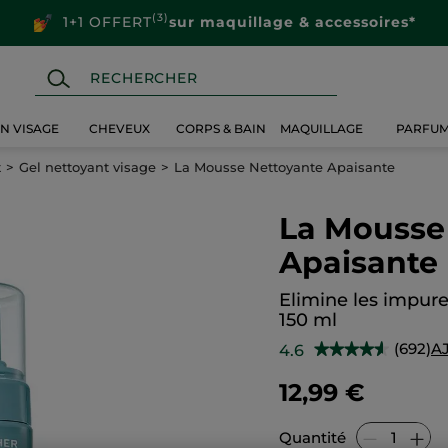
(3)
1+1 OFFERT
sur maquillage & accessoires*
IN VISAGE
CHEVEUX
CORPS & BAIN
MAQUILLAGE
PARFU
t
Gel nettoyant visage
La Mousse Nettoyante Apaisante
La Mousse
Apaisante
Elimine les impure
150 ml
(692)
A
4.6
★★★★★
★★★★★
4.6
sur
12,99 €
5
étoiles.
Lire
les
Quantité
avis