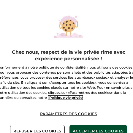
sur
La
Mousse
A
Nettoyante
Apaisante
Livraison à par
Paiement sécu
Satisfait ou r
Chez nous, respect de la vie privée rime avec
expérience personnalisée !
Conditions géné
VOIR LES CONDI
onformément à notre politique de confidentialité, nous utilisons des cookies
our vous proposer des contenus personnalisés et des publicités adaptées à 
Avis clients
références, vous proposer des services liés aux réseaux sociaux et analyser l
VOIR LA POLITIQ
rafic du site. En cliquant sur «Accepter tous les cookies», vous consentez à
'utilisation de tous les cookies placés sur notre site Web. Pour en savoir plus 
otre utilisation des cookies, cliquez sur «Paramètres des cookies» dans la
annière ou consultez notre
Politique vie privée
PARAMÈTRES DES COOKIES
D’ingrédients
d’origine naturelle
REFUSER LES COOKIES
ACCEPTER LES COOKIES