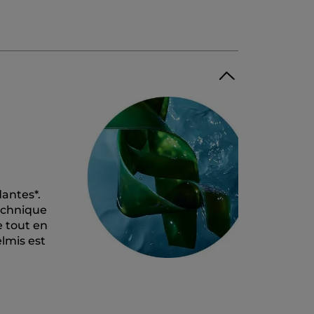
dantes*.
technique
e tout en
lmis est