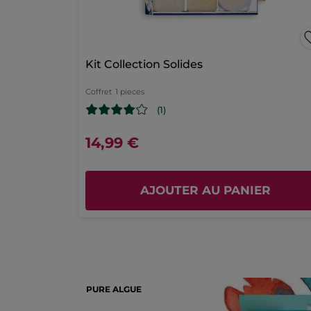
2
18
étoiles
la
1
★
1
S
15
page
Efficacité
Kit Collection Solides
de
2.0
connexion
Rapport qualité/prix
Coffret
1 pieces
2.0
(1)
Plaisir d'utilisation
2.0
14,99 €
AJOUTER AU PANIER
PURE ALGUE