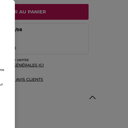
JOUTER AU PANIER
tir du
13/08
risé
emboursé
rales de vente
TIONS GÉNÉRALES ICI
vos
e
UE DES AVIS CLIENTS
sur