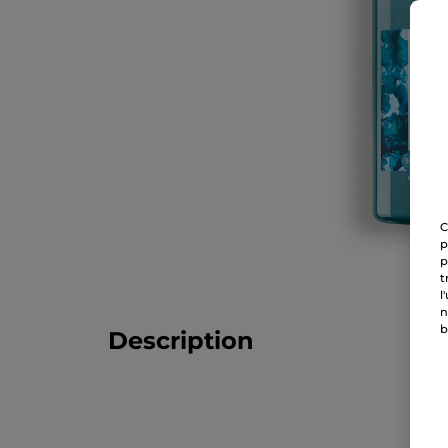
C
p
p
t
l
n
b
Description