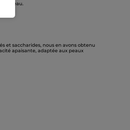
r la peau.
nés et saccharides, nous en avons obtenu
acité apaisante, adaptée aux peaux