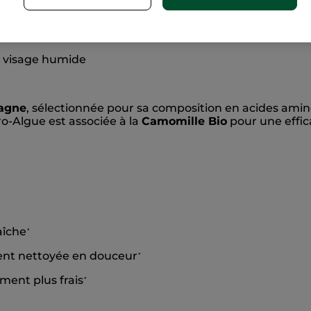
ine en douceur les impuretés du visage
sans desséche
e visage humide
tagne
, sélectionnée pour sa composition en acides ami
cro-Algue est associée à la
Camomille Bio
pour une effic
aîche
*
ent nettoyée en douceur
*
ment plus frais
*