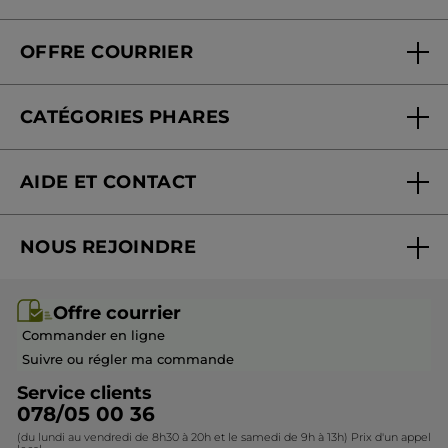
Qui sommes-nous
Carte fidélité magasin
OFFRE COURRIER
Nos engagements
Offre courrier
Fondation Yves Rocher
CATÉGORIES PHARES
Blog Act Beautiful
Nouveautés
AIDE ET CONTACT
Promotions
Suivre ma commande
Best-sellers
NOUS REJOINDRE
Mes cadeaux
Idées cadeaux
Rejoindre nos équipes
Offre courrier / dépliant
Collection Monoï
Offre courrier
Devenir franchisé ou gérant
Questions & Réponses
Collection de Noël
Commander en ligne
Contactez-nous
Suivre ou régler ma commande
Service clients
078/05 00 36
(du lundi au vendredi de 8h30 à 20h et le samedi de 9h à 13h) Prix d'un appel