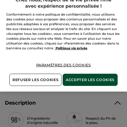
avis
avec expérience personnalisée !
sur
L'Eau
Micellaire
Conformément à notre politique de confidentialité, nous utilisons
AJOUTER AU PANIER
Purifiante
des cookies pour vous proposer des contenus personnalisés et des
publicités adaptées à vos préférences, vous proposer des services
liés aux réseaux sociaux et analyser le trafic du site. En cliquant sur
«Accepter tous les cookies», vous consentez à l'utilisation de tous les
Livraison à partir du
12/08
cookies placés sur notre site Web. Pour en savoir plus sur notre
utilisation des cookies, cliquez sur «Paramètres des cookies» dans la
Paiement sécurisé
bannière ou consultez notre
Politique vie privée
Satisfait ou remboursé
PARAMÈTRES DES COOKIES
Conditions générales de vente
VOIR LES CONDITIONS GÉNÉRALES ICI
REFUSER LES COOKIES
ACCEPTER LES COOKIES
Avis clients
VOIR LA POLITIQUE DES AVIS CLIENTS
Description
D’ingrédients
Respect du Ph de
d’origine naturelle
la peau