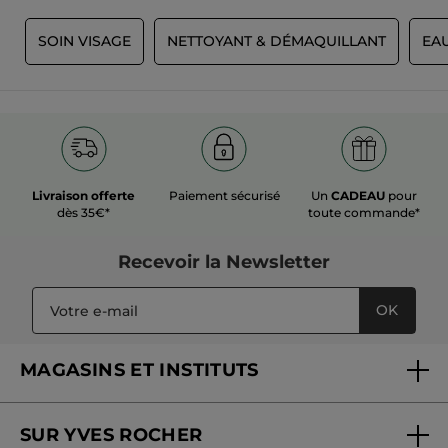
T
SOIN VISAGE
NETTOYANT & DÉMAQUILLANT
EAU
Livraison offerte
Paiement sécurisé
Un
CADEAU
pour
dès 35€*
toute commande*
Recevoir
la Newsletter
OK
MAGASINS ET INSTITUTS
Trouver un magasin ou institut
SUR YVES ROCHER
Soins en institut