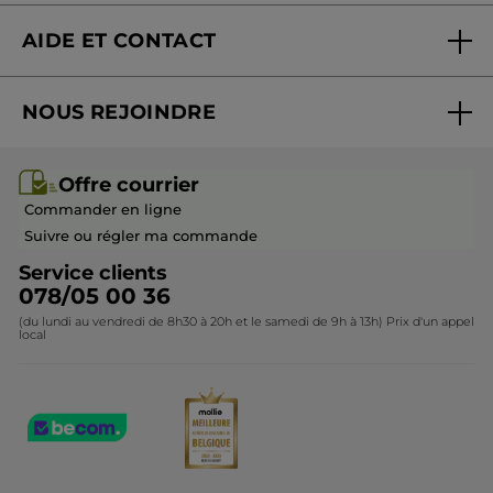
Nouveautés
AIDE ET CONTACT
Promotions
Suivre ma commande
Best-sellers
NOUS REJOINDRE
Mes cadeaux
Idées cadeaux
Rejoindre nos équipes
Offre courrier / dépliant
Collection Monoï
Offre courrier
Devenir franchisé ou gérant
Questions & Réponses
Collection de Noël
Commander en ligne
Contactez-nous
Suivre ou régler ma commande
Service clients
078/05 00 36
(du lundi au vendredi de 8h30 à 20h et le samedi de 9h à 13h) Prix d'un appel
local