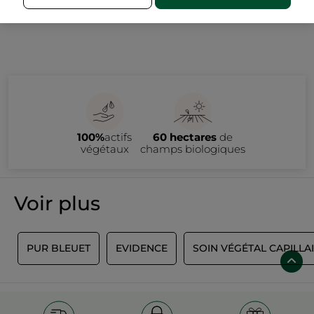
100%
actifs
60 hectares
de
végétaux
champs biologiques
Voir plus
S
PUR BLEUET
EVIDENCE
SOIN VÉGÉTAL CAPILLA