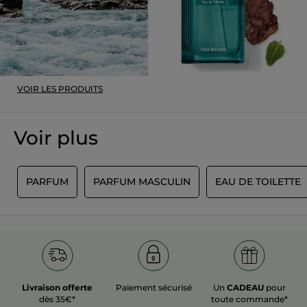
Rocher car il faut bien changer de temps
en temps ; pour moi il sent très bon et
mon fils l'apprécie également
Recommande ce produit
Oui
Publié à l'origine sur yves-rocher.fr
VOIR LES PRODUITS
PLUS
Voir plus
É
PARFUM
PARFUM MASCULIN
EAU DE TOILETTE
Livraison offerte
Paiement sécurisé
Un
CADEAU
pour
dès 35€*
toute commande*