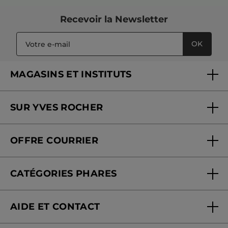
Recevoir
la Newsletter
OK
MAGASINS ET INSTITUTS
Trouver un magasin ou institut
SUR YVES ROCHER
Soins en institut
Qui sommes-nous
Carte fidélité magasin
OFFRE COURRIER
Nos engagements
Offre courrier
Fondation Yves Rocher
CATÉGORIES PHARES
Blog Act Beautiful
Nouveautés
AIDE ET CONTACT
Promotions
Suivre ma commande