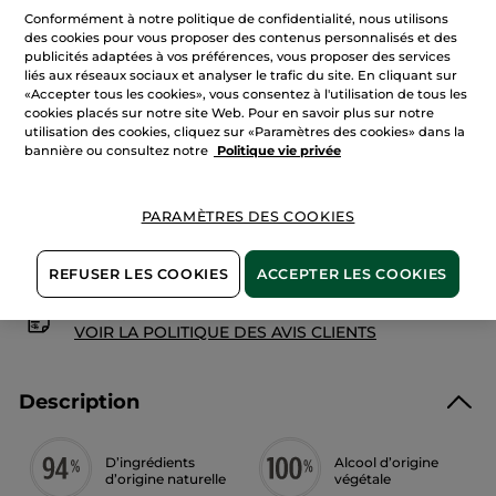
avis
Conformément à notre politique de confidentialité, nous utilisons
sur
Bois
des cookies pour vous proposer des contenus personnalisés et des
de
publicités adaptées à vos préférences, vous proposer des services
AJOUTER AU PANIER
Sauge
liés aux réseaux sociaux et analyser le trafic du site. En cliquant sur
-
«Accepter tous les cookies», vous consentez à l'utilisation de tous les
Eau
de
cookies placés sur notre site Web. Pour en savoir plus sur notre
Toilette
utilisation des cookies, cliquez sur «Paramètres des cookies» dans la
Livraison à partir du
12/08
bannière ou consultez notre
Politique vie privée
Paiement sécurisé
Satisfait ou remboursé
PARAMÈTRES DES COOKIES
Conditions générales de vente
REFUSER LES COOKIES
ACCEPTER LES COOKIES
VOIR LES CONDITIONS GÉNÉRALES ICI
Avis clients
VOIR LA POLITIQUE DES AVIS CLIENTS
Description
D’ingrédients
Alcool d’origine
d’origine naturelle
végétale