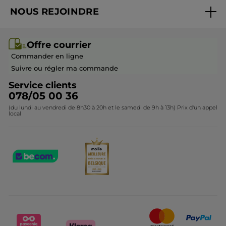
Best-sellers
NOUS REJOINDRE
Mes cadeaux
Idées cadeaux
Rejoindre nos équipes
Offre courrier / dépliant
Collection Monoï
Offre courrier
Devenir franchisé ou gérant
Questions & Réponses
Collection de Noël
Commander en ligne
Contactez-nous
Suivre ou régler ma commande
Service clients
078/05 00 36
(du lundi au vendredi de 8h30 à 20h et le samedi de 9h à 13h) Prix d'un appel
local