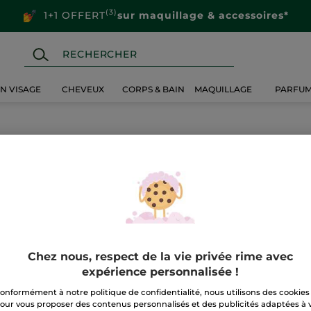
(3)
1+1 OFFERT
sur maquillage & accessoires*
IN VISAGE
CHEVEUX
CORPS & BAIN
MAQUILLAGE
PARFU
Chez nous, respect de la vie privée rime avec
expérience personnalisée !
onformément à notre politique de confidentialité, nous utilisons des cookies
our vous proposer des contenus personnalisés et des publicités adaptées à 