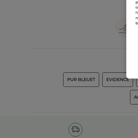
p
t
l
n
b
PUR BLEUET
EVIDENCE
A