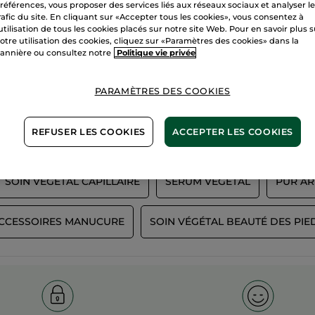
références, vous proposer des services liés aux réseaux sociaux et analyser l
rafic du site. En cliquant sur «Accepter tous les cookies», vous consentez à
'utilisation de tous les cookies placés sur notre site Web. Pour en savoir plus 
otre utilisation des cookies, cliquez sur «Paramètres des cookies» dans la
100%
actifs
60 hectares
annière ou consultez notre
Politique vie privée
végétaux
champs biol
PARAMÈTRES DES COOKIES
Voir plus
REFUSER LES COOKIES
ACCEPTER LES COOKIES
SOIN VÉGÉTAL CAPILLAIRE
SÉRUM VÉGÉTAL
PUR AR
CCESSOIRES MANUCURE
SOIN VÉGÉTAL BEAUTÉ DES PIE