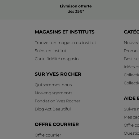
Livraison offerte
dès 35€*
MAGASINS ET INSTITUTS
CATÉ
Trouver un magasin ou institut
Nouvea
Soins en institut
Promot
Carte fidélité magasin
Best-sel
Idées 
SUR YVES ROCHER
Collect
Collect
Qui sommes-nous
Nos engagements
AIDE 
Fondation Yves Rocher
Blog Act Beautiful
Suivre
Mes ca
OFFRE COURRIER
Offre co
Questi
Offre courrier