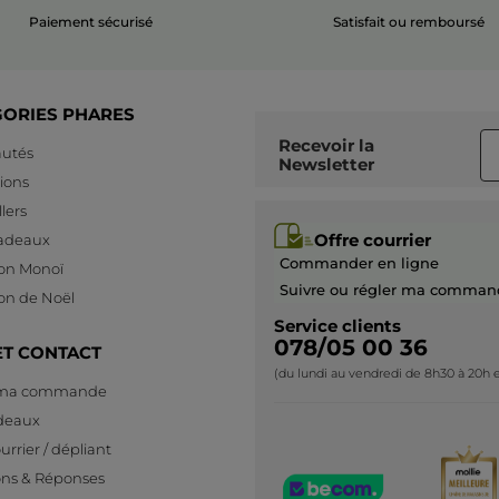
Paiement sécurisé
Satisfait ou remboursé
GORIES PHARES
Recevoir
la
utés
Newsletter
ions
lers
Offre courrier
cadeaux
Commander en ligne
ion Monoï
Suivre ou régler ma comman
ion de Noël
Service clients
078/05 00 36
ET CONTACT
(du lundi au vendredi de 8h30 à 20h e
 ma commande
deaux
urrier / dépliant
ons & Réponses