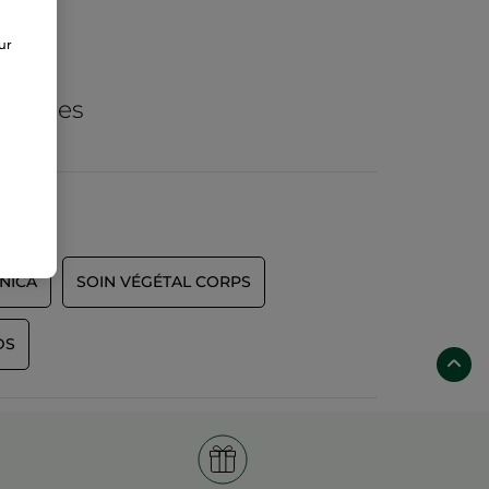
e
sur
de
ogiques
NICA
SOIN VÉGÉTAL CORPS
DS