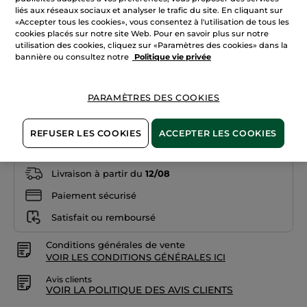
étoiles.
liés aux réseaux sociaux et analyser le trafic du site. En cliquant sur
Lire
«Accepter tous les cookies», vous consentez à l'utilisation de tous les
les
avis
cookies placés sur notre site Web. Pour en savoir plus sur notre
sur
utilisation des cookies, cliquez sur «Paramètres des cookies» dans la
04. Framboise audacieuse
Rouge
bannière ou consultez notre
Politique vie privée
Elixir
Mat
Quantité
02.
Pêche
enthousiaste
PARAMÈTRES DES COOKIES
AJOUTER AU PANIER
REFUSER LES COOKIES
ACCEPTER LES COOKIES
Livraison à partir du
12/08
Paiement sécurisé
Satisfait ou remboursé
Conditions générales de vente
VOIR LES CONDITIONS GÉNÉRALES ICI
Avis clients
VOIR LA POLITIQUE DES AVIS CLIENTS