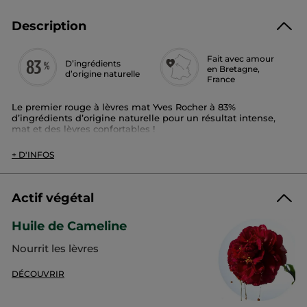
Description
Fait avec amour
D’ingrédients
en Bretagne,
d’origine naturelle
France
Le premier rouge à lèvres mat Yves Rocher à 83%
d’ingrédients d’origine naturelle pour un résultat intense,
mat et des lèvres confortables !
Disponible en 12 teintes.
+ D'INFOS
Son + :
Enrichie en huile de camélia, sa formule offre un fini mat
Actif végétal
impactant qui reste confortable toute la journée (jusqu’à 8
heures*).
Huile de Cameline
Un résultat ultra pigmenté et mat, qui ne dessèche pas vos
lèvres et laisse un effet seconde peau.
Nourrit les lèvres
90%** des femmes déclarent que la couvrance est parfaite.
82%** des femmes déclarent que le Rouge Elixir Mat
DÉCOUVRIR
n’assèche pas les lèvres.
Conseil d'utilisation :