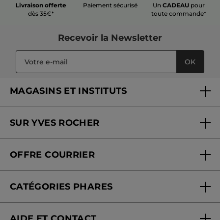
Livraison offerte
Paiement sécurisé
Un
CADEAU
pour
Recommande ce produit
Oui
dès 35€*
toute commande*
Publié à l'origine sur yves-rocher.fr
Recevoir
la Newsletter
PLUS
OK
MAGASINS ET INSTITUTS
Trouver un magasin ou institut
SUR YVES ROCHER
Soins en institut
Qui sommes-nous
Carte fidélité magasin
OFFRE COURRIER
Nos engagements
Offre courrier
Fondation Yves Rocher
CATÉGORIES PHARES
Blog Act Beautiful
Nouveautés
AIDE ET CONTACT