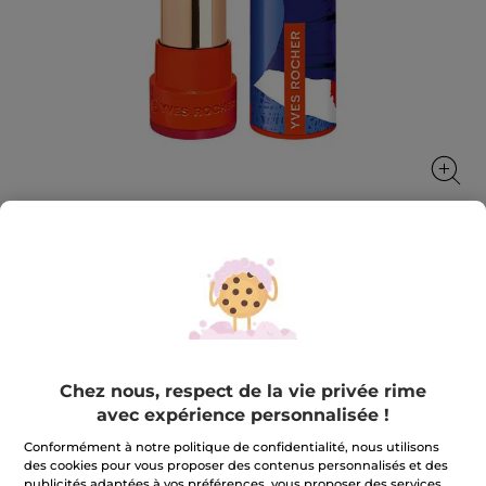
Rouge Elixir Mat 04. Framboise
audacieuse
Rouge Elixir Mat, le combo parfait entre matité,
confort et soin.
Chez nous, respect de la vie privée rime
3.7 g
avec expérience personnalisée !
★★★★★
★★★★★
3.9
(92)
AJOUTER UN AVIS
Conformément à notre politique de confidentialité, nous utilisons
3.9
des cookies pour vous proposer des contenus personnalisés et des
sur
23,90 €
5
publicités adaptées à vos préférences, vous proposer des services