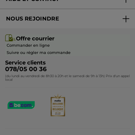
Promotions
Suivre ma commande
Best-sellers
NOUS REJOINDRE
Mes cadeaux
Idées cadeaux
Rejoindre nos équipes
Offre courrier / dépliant
Collection Monoï
Offre courrier
Devenir franchisé ou gérant
Questions & Réponses
Collection de Noël
Commander en ligne
Contactez-nous
Suivre ou régler ma commande
Service clients
078/05 00 36
(du lundi au vendredi de 8h30 à 20h et le samedi de 9h à 13h) Prix d'un appel
local