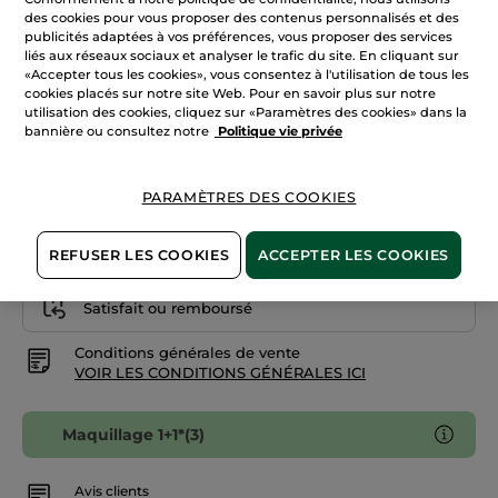
avis
des cookies pour vous proposer des contenus personnalisés et des
sur
publicités adaptées à vos préférences, vous proposer des services
400. Brun Erable
Rouge
à
liés aux réseaux sociaux et analyser le trafic du site. En cliquant sur
lèvres
«Accepter tous les cookies», vous consentez à l'utilisation de tous les
Quantité
Rouge
cookies placés sur notre site Web. Pour en savoir plus sur notre
Botanique
Satin
utilisation des cookies, cliquez sur «Paramètres des cookies» dans la
bannière ou consultez notre
Politique vie privée
AJOUTER AU PANIER
PARAMÈTRES DES COOKIES
Livraison à partir du
13/08
REFUSER LES COOKIES
ACCEPTER LES COOKIES
Paiement sécurisé
Satisfait ou remboursé
Conditions générales de vente
VOIR LES CONDITIONS GÉNÉRALES ICI
Maquillage 1+1*(3)
Avis clients