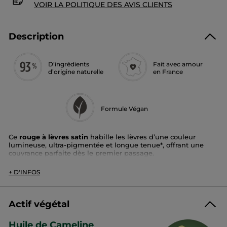
VOIR LA POLITIQUE DES AVIS CLIENTS
Description
D’ingrédients
Fait avec amour
d’origine naturelle
en France
Formule Végan
Ce
rouge à lèvres satin
habille les lèvres d’une couleur
lumineuse, ultra-pigmentée et longue tenue*, offrant une
couvrance parfaite dès le premier passage.
Cette formule soin, enrichie en huile de cameline,
nourrit et
+ D'INFOS
hydrate les lèvres
. Elle assure un confort
longue durée
jusqu’à 24h**
. Visiblement plus lisses et douces, les lèvres
sont
52%*** plus hydratées
. Sa texture onctueuse glisse
facilement à l'application sans filer dans les ridules tandis
Actif végétal
que la nouvelle forme du raisin épouse les lèvres avec
précision.
Huile de Cameline