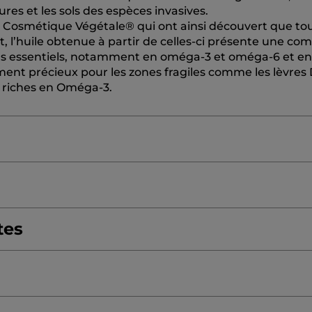
ures et les sols des espèces invasives.
en Cosmétique Végétale® qui ont ainsi découvert que to
t, l’huile obtenue à partir de celles-ci présente une co
ras essentiels, notamment en oméga-3 et oméga-6 et en
ement précieux pour les zones fragiles comme les lèvres 
us riches en Oméga-3.
POLYGLYCERYL-3 DIISOSTEARATE
TRIISOSTEAROYL 
IANTHUS ANNUUS (SUNFLOWER) SEED WAX)
tes
RHUS VE
GLYCERYL POLYACYLADIPATE-2
CALCIUM SODIUM BO
 OIL/VEGETABLE OIL/HUILE VEGETALE
LECITHIN
A (CANDELILLA) WAX/CIRE DE CANDELILLA
DIMER D
≡
TRIER PAR
FILTRER REVIEWS
re à une double exigence : offrir une performance maqu
Cliquez
IVA SEED OIL
SILICA
MICA
PARFUM/FRAGRANCE
T
s ?
sur
ifié pour laisser place à l’huile de cameline nourrissante
XIDE
VANILLIN
CANANGA ODORATA OIL/EXTRACT
B
le