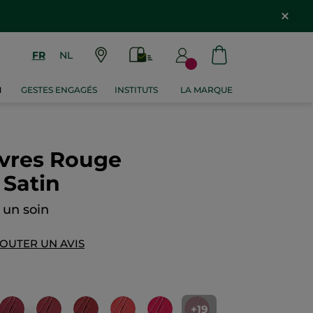
FR
NL
M
GESTES ENGAGÉS
INSTITUTS
LA MARQUE
èvres Rouge
 Satin
 un soin
OUTER UN AVIS
+19