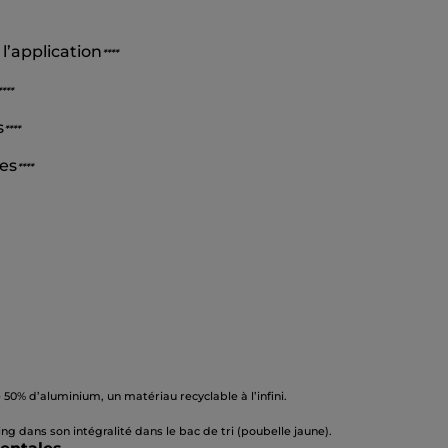
l’application
*
*
**
*
*
**
s
*
*
**
ses
*
*
**
0% d’aluminium, un matériau recyclable à l’infini.
ing dans son intégralité dans le bac de tri (poubelle jaune).