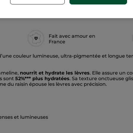
VOIR LA POLITIQ
Fait avec amour en
France
 d’une couleur lumineuse, ultra-pigmentée et longue ten
cameline,
nourrit et hydrate les lèvres
. Elle assure un c
es sont
52%*** plus hydratées
. Sa texture onctueuse glis
me du raisin épouse les lèvres avec précision.
tenses et lumineuses