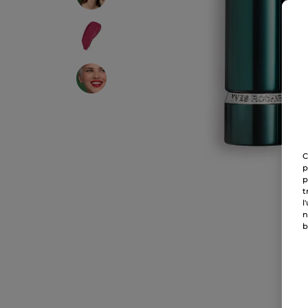
C
p
p
t
l
n
b