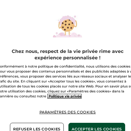
sur
Rouge
230. Rose Lavande
à
lèvres
Rouge
Quantité
Botanique
Satin
A
Chez nous, respect de la vie privée rime avec
Livraison à par
expérience personnalisée !
Paiement sécu
onformément à notre politique de confidentialité, nous utilisons des cookies
our vous proposer des contenus personnalisés et des publicités adaptées à 
Satisfait ou r
références, vous proposer des services liés aux réseaux sociaux et analyser l
rafic du site. En cliquant sur «Accepter tous les cookies», vous consentez à
Conditions géné
'utilisation de tous les cookies placés sur notre site Web. Pour en savoir plus 
otre utilisation des cookies, cliquez sur «Paramètres des cookies» dans la
VOIR LES CONDI
annière ou consultez notre
Politique vie privée
Maquillage 1+1*(3)
PARAMÈTRES DES COOKIES
Avis clients
REFUSER LES COOKIES
ACCEPTER LES COOKIES