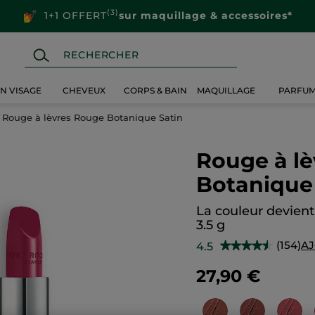
(3)
1+1 OFFERT
sur maquillage & accessoires*
IN VISAGE
CHEVEUX
CORPS & BAIN
MAQUILLAGE
PARFU
Rouge à lèvres Rouge Botanique Satin
Rouge à l
Botanique
La couleur devient
3.5 g
(154)
AJ
4.5
★★★★★
★★★★★
4.5
sur
27,90 €
5
étoiles.
Lire
les
avis