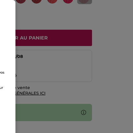
JOUTER AU PANIER
tir du
12/08
risé
vos
emboursé
e
rales de vente
sur
TIONS GÉNÉRALES ICI