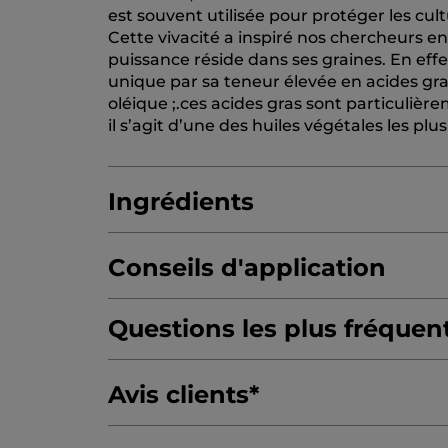
est souvent utilisée pour protéger les cult
Cette vivacité a inspiré nos chercheurs 
puissance réside dans ses graines. En effe
unique par sa teneur élevée en acides g
oléique ;.ces acides gras sont particulièr
il s’agit d’une des huiles végétales les pl
Ingrédients
Conseils d'application
OCTYLDODECANOL
MYRISTYL LACTATE
HELIANTHUS ANNUUS SEED CERA (HEL
Questions les plus fréquen
ORYZA SATIVA (RICE) BRAN WAX
BIS-DI
CAPRYLIC/CAPRIC TRIGLYCERIDE
OLUS
Les formules ont-elles changé ?
Avis clients
*
CANDELILLA CERA/EUPHORBIA CERIFER
Oui, les formules ont évolué pour répond
C20-40 ALKYL STEARATE
CAMELINA SAT
Quelle est la couvrance des rouges à lèvre
soin des lèvres. L’actif principal a été mod
HYDROGENATED VEGETABLE OIL
TIN O