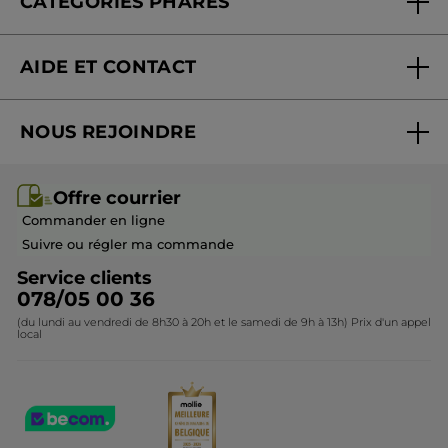
CATÉGORIES PHARES
Blog Act Beautiful
Nouveautés
AIDE ET CONTACT
Promotions
Suivre ma commande
Best-sellers
NOUS REJOINDRE
Mes cadeaux
Idées cadeaux
Rejoindre nos équipes
Offre courrier / dépliant
Collection Monoï
Offre courrier
Devenir franchisé ou gérant
Questions & Réponses
Collection de Noël
Commander en ligne
Contactez-nous
Suivre ou régler ma commande
Service clients
078/05 00 36
(du lundi au vendredi de 8h30 à 20h et le samedi de 9h à 13h) Prix d'un appel
local