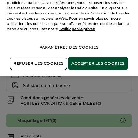
avis
publicités adaptées à vos préférences, vous proposer des services
sur
liés aux réseaux sociaux et analyser le trafic du site. En cliquant sur
105. Nude Jasmin
Rouge
«Accepter tous les cookies», vous consentez à l'utilisation de tous les
à
cookies placés sur notre site Web. Pour en savoir plus sur notre
lèvres
Quantité
Rouge
utilisation des cookies, cliquez sur «Paramètres des cookies» dans la
Botanique
bannière ou consultez notre
Politique vie privée
Mat
AJOUTER AU PANIER
PARAMÈTRES DES COOKIES
REFUSER LES COOKIES
ACCEPTER LES COOKIES
Livraison à partir du
12/08
Paiement sécurisé
Satisfait ou remboursé
Conditions générales de vente
VOIR LES CONDITIONS GÉNÉRALES ICI
Maquillage 1+1*(3)
Avis clients