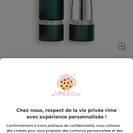
Rouge à lèvres Rouge Botanique Mat
La couleur devient un soin
3.5 g
★★★★★
★★★★★
4.1
(7)
AJOUTER UN AVIS
Chez nous, respect de la vie privée rime
4.1
avec expérience personnalisée !
sur
27,90 €
5
étoiles.
Conformément à notre politique de confidentialité, nous utilisons
Lire
des cookies pour vous proposer des contenus personnalisés et des
les
+12