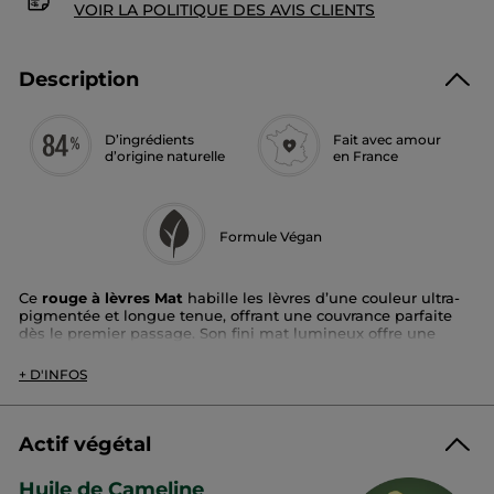
VOIR LA POLITIQUE DES AVIS CLIENTS
Description
D’ingrédients
Fait avec amour
d’origine naturelle
en France
Formule Végan
Ce
rouge à lèvres Mat
habille les lèvres d’une couleur ultra-
pigmentée et longue tenue, offrant une couvrance parfaite
dès le premier passage. Son fini mat lumineux offre une
couleur intense longue durée
.
+ D'INFOS
Cette formule soin, enrichie en huile de cameline,
nourrit et
hydrate les lèvres
. Elle assure un confort
longue durée
jusqu’à 24h
.Visiblement plus lisses et douces, les lèvres sont
*
52%
plus hydratées
. Sa texture crémeuse enveloppe les
Actif végétal
*
*
lèvres avec douceur sans filer dans les ridules tandis que la
nouvelle forme du raisin épouse les lèvres avec précision.
Huile de Cameline