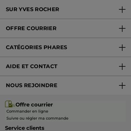
Trouver un magasin ou institut
PLUS
SUR YVES ROCHER
Soins en institut
Qui sommes-nous
Carte fidélité magasin
OFFRE COURRIER
Nos engagements
Offre courrier
Fondation Yves Rocher
CATÉGORIES PHARES
Blog Act Beautiful
Nouveautés
AIDE ET CONTACT
Promotions
Suivre ma commande
Best-sellers
NOUS REJOINDRE
Mes cadeaux
Idées cadeaux
Rejoindre nos équipes
Offre courrier / dépliant
Collection Monoï
Offre courrier
Devenir franchisé ou gérant
Questions & Réponses
Collection de Noël
Commander en ligne
Contactez-nous
Suivre ou régler ma commande
Service clients