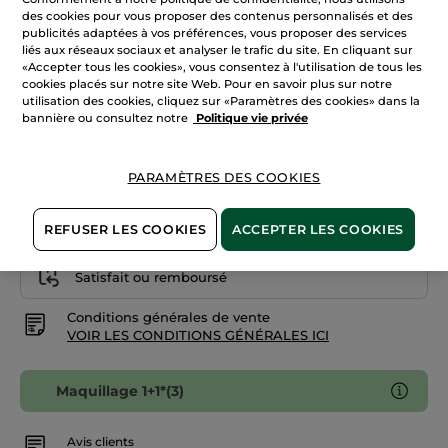
avis
des cookies pour vous proposer des contenus personnalisés et des
sur
publicités adaptées à vos préférences, vous proposer des services
305. Rouge Pavot
Rouge
à
liés aux réseaux sociaux et analyser le trafic du site. En cliquant sur
lèvres
«Accepter tous les cookies», vous consentez à l'utilisation de tous les
Quantité
Rouge
cookies placés sur notre site Web. Pour en savoir plus sur notre
Botanique
Mat
utilisation des cookies, cliquez sur «Paramètres des cookies» dans la
bannière ou consultez notre
Politique vie privée
AJOUTER AU PANIER
PARAMÈTRES DES COOKIES
Livraison à partir du
12/08
REFUSER LES COOKIES
ACCEPTER LES COOKIES
Paiement sécurisé
Satisfait ou remboursé
Conditions générales de vente
VOIR LES CONDITIONS GÉNÉRALES ICI
Maquillage 1+1*(3)
Avis clients