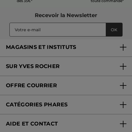
dès 35€*
toute commande*
Recevoir
la Newsletter
OK
MAGASINS ET INSTITUTS
Trouver un magasin ou institut
SUR YVES ROCHER
Soins en institut
Qui sommes-nous
Carte fidélité magasin
OFFRE COURRIER
Nos engagements
Offre courrier
Fondation Yves Rocher
CATÉGORIES PHARES
Blog Act Beautiful
Nouveautés
AIDE ET CONTACT
Promotions