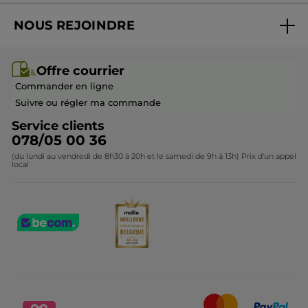
Suivre ma commande
Best-sellers
NOUS REJOINDRE
Mes cadeaux
Idées cadeaux
Rejoindre nos équipes
Offre courrier / dépliant
Collection Monoï
Offre courrier
Devenir franchisé ou gérant
Questions & Réponses
Collection de Noël
Commander en ligne
Contactez-nous
Suivre ou régler ma commande
Service clients
078/05 00 36
(du lundi au vendredi de 8h30 à 20h et le samedi de 9h à 13h) Prix d'un appel
local