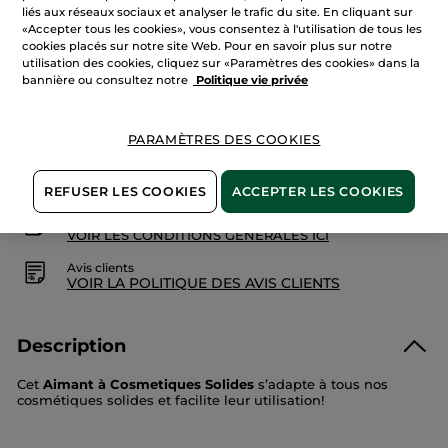
sur
liés aux réseaux sociaux et analyser le trafic du site. En cliquant sur
Aimant
«Accepter tous les cookies», vous consentez à l'utilisation de tous les
à
AJOUTER AU PANIER
Cosmétiques
cookies placés sur notre site Web. Pour en savoir plus sur notre
Solides
utilisation des cookies, cliquez sur «Paramètres des cookies» dans la
bannière ou consultez notre
Politique vie privée
Livraison à partir du
12/08
PARAMÈTRES DES COOKIES
Paiement sécurisé
Satisfait ou remboursé
REFUSER LES COOKIES
ACCEPTER LES COOKIES
Conditions générales de vente
VOIR LES CONDITIONS GÉNÉRALES ICI
Avis clients
VOIR LA POLITIQUE DES AVIS CLIENTS
Description
Cet
Aimant à
Cosmetiques
Solides
s’adapte à tous nos
cosmétiques solides et facilite leur utilisation!
Bénéfices :
réutilisable à l’infini