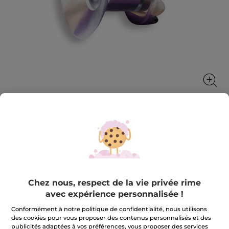
Aimant à Cosmétiques Solides
Vos solides à portée de main.
★★★★★
★★★★★
3.0
(25)
AJOUTER UN AVIS
Chez nous, respect de la vie privée rime
3
sur
7,99 €
avec expérience personnalisée !
5
étoiles.
Conformément à notre politique de confidentialité, nous utilisons
Lire
Quantité
des cookies pour vous proposer des contenus personnalisés et des
les
avis
publicités adaptées à vos préférences, vous proposer des services