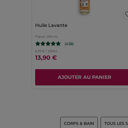
étoiles
la
1
★
0 
S
0
page
Huile Lavante
de
connexion
Flacon
200 ml
(438)
6,95 € / 100ml
13,90 €
AJOUTER AU PANIER
CORPS & BAIN
TOUS LES 