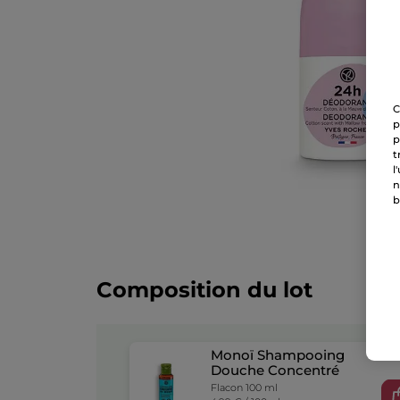
C
p
p
t
l
n
b
Composition du lot
Monoï Shampooing
Douche Concentré
Flacon 100 ml