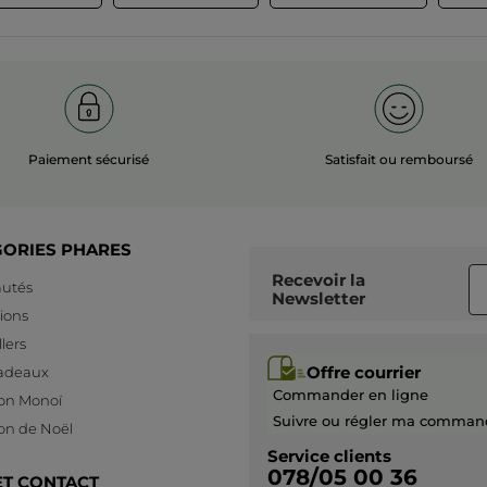
Paiement sécurisé
Satisfait ou remboursé
GORIES PHARES
Recevoir
la
utés
Newsletter
ions
lers
Offre courrier
cadeaux
Commander en ligne
ion Monoï
Suivre ou régler ma comman
ion de Noël
Service clients
078/05 00 36
ET CONTACT