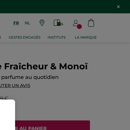
FR
NL
M
GESTES ENGAGÉS
INSTITUTS
LA MARQUE
 Fraîcheur & Monoï
t parfume au quotidien
UTER UN AVIS
89 €
JOUTER AU PANIER