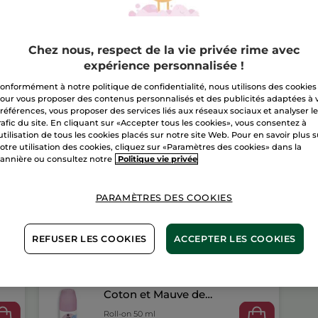
&
Monoï
Livraison à par
Chez nous, respect de la vie privée rime avec
Paiement sécu
expérience personnalisée !
Satisfait ou r
onformément à notre politique de confidentialité, nous utilisons des cookies
our vous proposer des contenus personnalisés et des publicités adaptées à 
références, vous proposer des services liés aux réseaux sociaux et analyser l
Conditions géné
rafic du site. En cliquant sur «Accepter tous les cookies», vous consentez à
VOIR LES CONDI
'utilisation de tous les cookies placés sur notre site Web. Pour en savoir plus 
otre utilisation des cookies, cliquez sur «Paramètres des cookies» dans la
Avis clients
annière ou consultez notre
Politique vie privée
VOIR LA POLITIQ
PARAMÈTRES DES COOKIES
REFUSER LES COOKIES
ACCEPTER LES COOKIES
Déodorant Senteur
Coton et Mauve de
Bretagne
Roll-on 50 ml