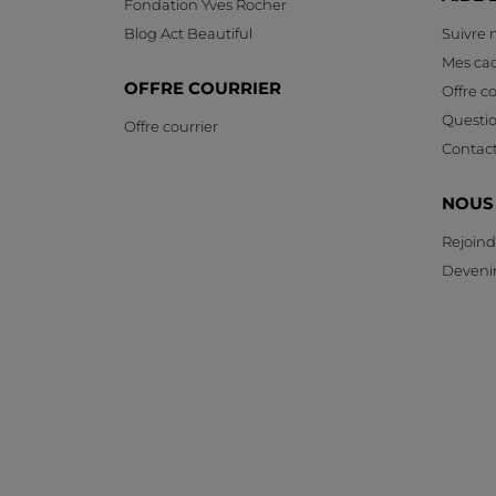
Fondation Yves Rocher
Blog Act Beautiful
Suivre
Mes ca
OFFRE COURRIER
Offre co
Questi
Offre courrier
Contac
NOUS
Rejoind
Devenir