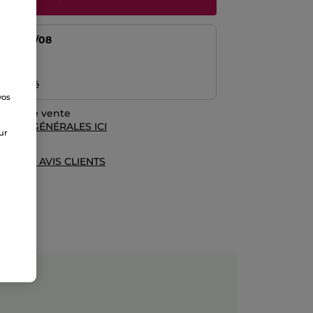
tir du
11/08
risé
emboursé
vos
e
rales de vente
TIONS GÉNÉRALES ICI
sur
UE DES AVIS CLIENTS