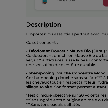
4,99 € / 100ml
Description
Emportez vos essentiels partout avec vous
Ce set contient :
- Déodorant Douceur Mauve Bio (50ml) :
Ce déodorant enrichi en Mauve Bio de La G
vegan** anti-traces laisse la peau confor
une sensation de bien-être durable.
- Shampooing Douche Concentré Monoï (
Ce shampooing douche sans sulfate***, à l
les cheveux tout en respectant leur hydr
sillage solaire. Son format permet autant 
*Test clinique objectivé sur 20 volontaires
**Sans ingrédients d’origine animale ou d
***Sans tensioactifs sulfatés