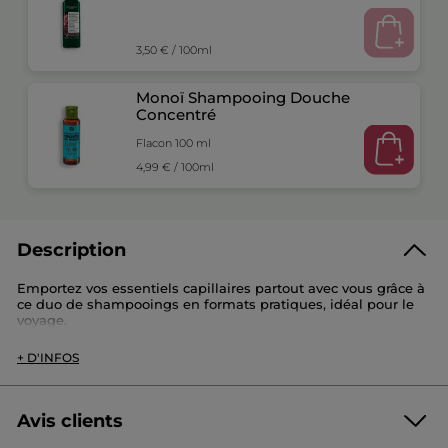
3,50 € / 100ml
Monoï Shampooing Douche
Concentré
Flacon 100 ml
4,99 € / 100ml
Description
Emportez vos essentiels capillaires partout avec vous grâce à
ce duo de shampooings en formats pratiques, idéal pour le
voyage.
Ce set contient :
+ D'INFOS
- Shampooing Douche Concentré Monoï (100ml) :
Ce shampooing douche sans sulfate*, à la formule
concentrée et à base lavante 100% d’origine végétale, nettoie
Avis clients
délicatement la peau et les cheveux tout en respectant leur