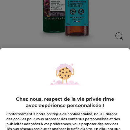
Set Voyage Duo Shampooings
Essentiels
Nettoie, répare et prend soin des cheveux au
quotidien
Chez nous, respect de la vie privée rime
★★★★★
★★★★★
5.0
(3)
AJOUTER UN AVIS
avec expérience personnalisée !
5
sur
8,49 €
Conformément à notre politique de confidentialité, nous utilisons
5
étoiles.
des cookies pour vous proposer des contenus personnalisés et des
Lire
publicités adaptées à vos préférences, vous proposer des services
Quantité
les
liés aux réseaux sociaux et analyser le trafic du site. En cliquant sur
avis