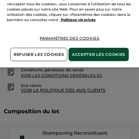
sur
«Accepter tous les cookies», vous consentez à l'utilisation de tous les
Set
cookies placés sur notre site Web. Pour en savoir plus sur notre
Voyage
AJOUTER AU PANIER
utilisation des cookies, cliquez sur «Paramètres des cookies» dans la
Duo
bannière ou consultez notre
Politique vie privée
Shampooings
Essentiels
Livraison à partir du
12/08
PARAMÈTRES DES COOKIES
Paiement sécurisé
REFUSER LES COOKIES
ACCEPTER LES COOKIES
Satisfait ou remboursé
Conditions générales de vente
VOIR LES CONDITIONS GÉNÉRALES ICI
Avis clients
VOIR LA POLITIQUE DES AVIS CLIENTS
Composition du lot
Shampooing Reconstituant