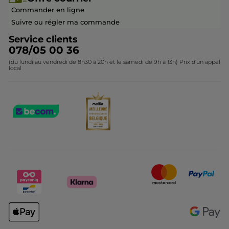
Devenir franchisé ou gérant
Questions & Réponses
Collection de Noël
Commander en ligne
Contactez-nous
Suivre ou régler ma commande
Service clients
078/05 00 36
(du lundi au vendredi de 8h30 à 20h et le samedi de 9h à 13h) Prix d'un appel
local