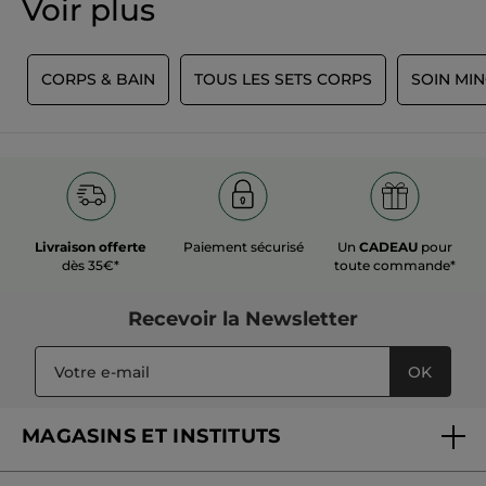
Voir plus
S
CORPS & BAIN
TOUS LES SETS CORPS
SOIN MI
Livraison offerte
Paiement sécurisé
Un
CADEAU
pour
dès 35€*
toute commande*
Recevoir
la Newsletter
OK
MAGASINS ET INSTITUTS
Trouver un magasin ou institut