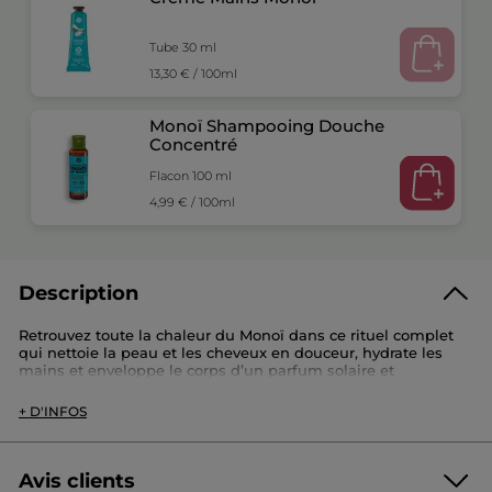
Tube 30 ml
13,30 € / 100ml
Monoï Shampooing Douche
Concentré
Flacon 100 ml
4,99 € / 100ml
Description
Retrouvez toute la chaleur du Monoï dans ce rituel complet
qui nettoie la peau et les cheveux en douceur, hydrate les
mains et enveloppe le corps d’un parfum solaire et
envoûtant.
+ D'INFOS
Ce set contient :
- Shampooing Douche Concentré Monoï (100ml) :
Ce shampooing douche sans sulfate* nettoie délicatement la
Avis clients