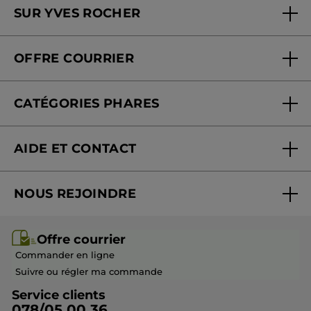
SUR YVES ROCHER
Soins en institut
Qui sommes-nous
Carte fidélité magasin
OFFRE COURRIER
Nos engagements
Offre courrier
Fondation Yves Rocher
CATÉGORIES PHARES
Blog Act Beautiful
Nouveautés
AIDE ET CONTACT
Promotions
Suivre ma commande
Best-sellers
NOUS REJOINDRE
Mes cadeaux
Idées cadeaux
Rejoindre nos équipes
Offre courrier / dépliant
Collection Monoï
Offre courrier
Devenir franchisé ou gérant
Questions & Réponses
Collection de Noël
Commander en ligne
Contactez-nous
Suivre ou régler ma commande
Service clients
078/05 00 36