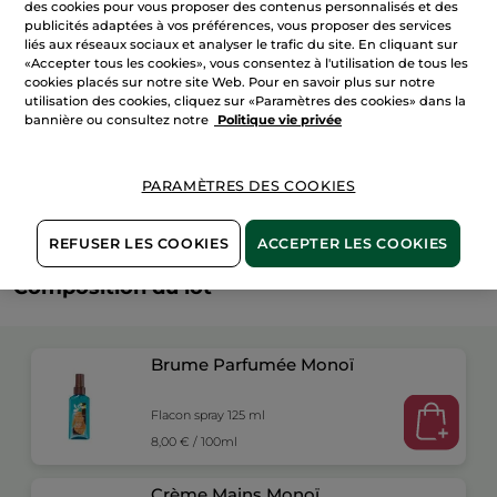
Rituel
des cookies pour vous proposer des contenus personnalisés et des
Monoï
publicités adaptées à vos préférences, vous proposer des services
Corps
liés aux réseaux sociaux et analyser le trafic du site. En cliquant sur
&
Paiement sécurisé
Mains
«Accepter tous les cookies», vous consentez à l'utilisation de tous les
cookies placés sur notre site Web. Pour en savoir plus sur notre
Satisfait ou remboursé
utilisation des cookies, cliquez sur «Paramètres des cookies» dans la
bannière ou consultez notre
Politique vie privée
Conditions générales de vente
VOIR LES CONDITIONS GÉNÉRALES ICI
PARAMÈTRES DES COOKIES
Avis clients
VOIR LA POLITIQUE DES AVIS CLIENTS
REFUSER LES COOKIES
ACCEPTER LES COOKIES
Composition du lot
Brume Parfumée Monoï
Flacon spray 125 ml
8,00 € / 100ml
Crème Mains Monoï