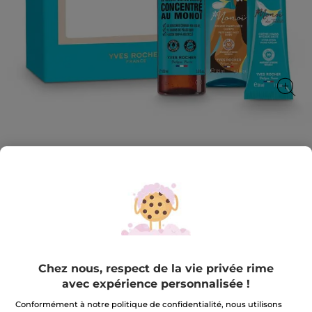
Rituel Monoï Corps & Mains
Un rituel parfumé au Monoï pour nettoyer, hydrater et
parfumer
★★★★★
★★★★★
4.7
(1824)
AJOUTER UN AVIS
4.7
sur
17,99 €
22,97 €
-22%
5
Chez nous, respect de la vie privée rime
étoiles.
Lire
avec expérience personnalisée !
les
avis
m'avertir de la disponibilité
Conformément à notre politique de confidentialité, nous utilisons
sur