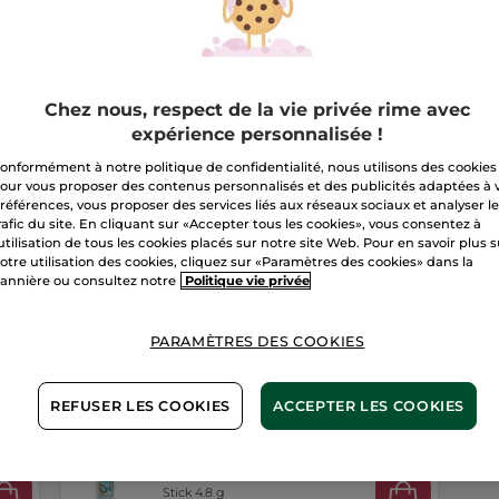
à
lèvres
Livraison à par
Paiement sécu
Chez nous, respect de la vie privée rime avec
expérience personnalisée !
Satisfait ou r
onformément à notre politique de confidentialité, nous utilisons des cookies
Conditions géné
our vous proposer des contenus personnalisés et des publicités adaptées à 
VOIR LES CONDI
références, vous proposer des services liés aux réseaux sociaux et analyser l
rafic du site. En cliquant sur «Accepter tous les cookies», vous consentez à
Avis clients
'utilisation de tous les cookies placés sur notre site Web. Pour en savoir plus 
VOIR LA POLITIQ
otre utilisation des cookies, cliquez sur «Paramètres des cookies» dans la
annière ou consultez notre
Politique vie privée
PARAMÈTRES DES COOKIES
REFUSER LES COOKIES
ACCEPTER LES COOKIES
Baume à Lèvres Noix
de Coco
Stick 4.8 g