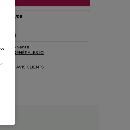
tir du
12/08
risé
emboursé
rales de vente
vos
TIONS GÉNÉRALES ICI
e
sur
UE DES AVIS CLIENTS