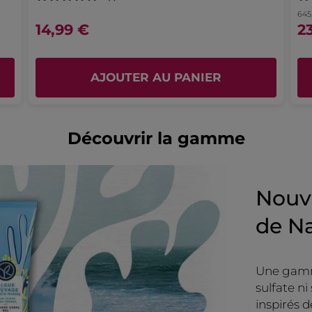
étoiles.
é
645
Recommande ce produit
Oui
14,99 €
2
Publié à l'origine sur yves-rocher.fr
AJOUTER AU PANIER
PLUS
Découvrir la gamme
Nouve
de Na
Une gamm
sulfate ni
inspirés d