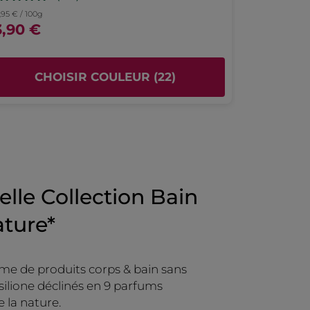
toiles.
,95 € / 100g
Recommande ce produit
Oui
3,90 €
Publié à l'origine sur yves-rocher.fr
CHOISIR COULEUR (22)
lle Collection Bain
ture*
e de produits corps & bain sans
 silione déclinés en 9 parfums
e la nature.