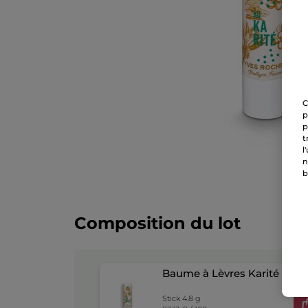
C
p
p
t
l
n
b
Composition du lot
Baume à Lèvres Karité
Stick 4.8 g