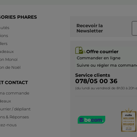
GORIES PHARES
Recevoir
la
utés
Newsletter
ions
lers
Offre courrier
cadeaux
Commander en ligne
ion Monoï
Suivre ou régler ma comman
ion de Noël
Service clients
078/05 00 36
ET CONTACT
(du lundi au vendredi de 8h30 à 20h e
 ma commande
deaux
urrier / dépliant
ons & Réponses
tez-nous