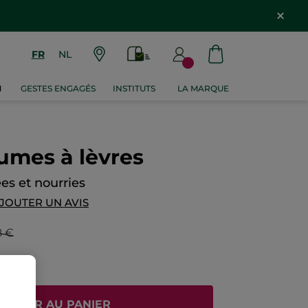
FR
NL
M
GESTES ENGAGÉS
INSTITUTS
LA MARQUE
umes à lèvres
es et nourries
JOUTER UN AVIS
8 €
JOUTER AU PANIER