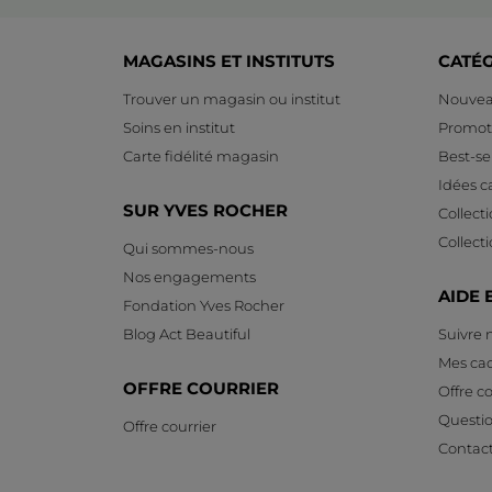
MAGASINS ET INSTITUTS
CATÉ
Trouver un magasin ou institut
Nouvea
Soins en institut
Promot
Carte fidélité magasin
Best-sel
Idées 
SUR YVES ROCHER
Collect
Collect
Qui sommes-nous
Nos engagements
AIDE 
Fondation Yves Rocher
Blog Act Beautiful
Suivre
Mes ca
OFFRE COURRIER
Offre co
Questi
Offre courrier
Contac