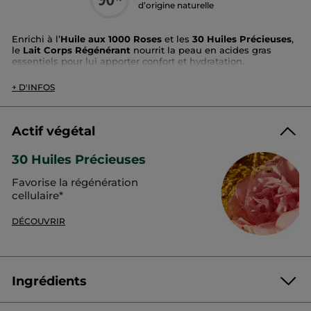
d’origine naturelle
Enrichi à l’
Huile aux 1000 Roses
et les
30 Huiles Précieuses
,
le
Lait Corps Régénérant
nourrit la peau en acides gras
essentiels pour lui apporter confort et hydratation.
Senteur :
Rose
+ D'INFOS
Texture :
Lait enveloppant
Bénéfices :
Nourrit intensément la peau
Immédiatement la peau est intensément nourrie. Jour après
Actif végétal
jour, elle est régénérée et les plis se lissent.
30 Huiles Précieuses
Conseils d'application :
Favorise la régénération
Appliquez quotidiennement sur le corps.
cellulaire*
Guide du tri :
DÉCOUVRIR
Mettre le flacon dans le bac du tri avec son bouchon dessus.
Format :
Flacon
Référence: 64821
Ingrédients