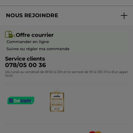
#OnVousDitTout
Suivre ma commande
Best-sellers
Recommande ce produit
Oui
NOUS REJOINDRE
glossaire
Mes cadeaux
Idées cadeaux
Publié à l'origine sur yves-rocher.fr
Rejoindre nos équipes
Offre courrier / dépliant
* Ingrédients d'origine naturelle
Collection Monoï
*Ingrédients synthétiques
Offre courrier
Devenir franchisé ou gérant
Questions & Réponses
PLUS
Collection de Noël
Commander en ligne
Contactez-nous
Suivre ou régler ma commande
Service clients
078/05 00 36
(du lundi au vendredi de 8h30 à 20h et le samedi de 9h à 13h) Prix d'un appel
local