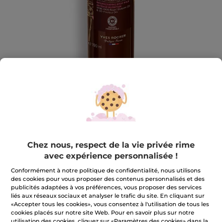
Lait Corps Régénérant Nutrition
Chez nous, respect de la vie privée rime
Intense
avec expérience personnalisée !
Peau intensémment nourrie.
Conformément à notre politique de confidentialité, nous utilisons
190 ml
des cookies pour vous proposer des contenus personnalisés et des
★★★★★
★★★★★
publicités adaptées à vos préférences, vous proposer des services
4.7
(173)
AJOUTER UN AVIS
liés aux réseaux sociaux et analyser le trafic du site. En cliquant sur
4.7
«Accepter tous les cookies», vous consentez à l'utilisation de tous les
sur
23,90 €
5
cookies placés sur notre site Web. Pour en savoir plus sur notre
étoiles.
utilisation des cookies, cliquez sur «Paramètres des cookies» dans la