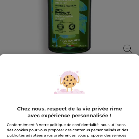
Shampooing Traitant Anti-Pelliculaire
Sans Sulfate
Un cuir chevelu purifié, débarassé des pellicules.
Chez nous, respect de la vie privée rime
300 ml
avec expérience personnalisée !
★★★★★
★★★★★
4.6
(935)
AJOUTER UN AVIS
4.6
Conformément à notre politique de confidentialité, nous utilisons
sur
7,99 €
des cookies pour vous proposer des contenus personnalisés et des
5
publicités adaptées à vos préférences, vous proposer des services
étoiles.