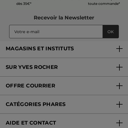
PLUS
dès 35€*
toute commande*
Recevoir
la Newsletter
OK
MAGASINS ET INSTITUTS
Trouver un magasin ou institut
SUR YVES ROCHER
Soins en institut
Qui sommes-nous
Carte fidélité magasin
OFFRE COURRIER
Nos engagements
Offre courrier
Fondation Yves Rocher
CATÉGORIES PHARES
Blog Act Beautiful
Nouveautés
AIDE ET CONTACT
Promotions