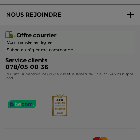
Suivre ma commande
Best-sellers
NOUS REJOINDRE
Mes cadeaux
Idées cadeaux
Rejoindre nos équipes
Offre courrier / dépliant
Collection Monoï
Offre courrier
Devenir franchisé ou gérant
Questions & Réponses
Collection de Noël
Commander en ligne
Contactez-nous
Suivre ou régler ma commande
Service clients
078/05 00 36
(du lundi au vendredi de 8h30 à 20h et le samedi de 9h à 13h) Prix d'un appel
local