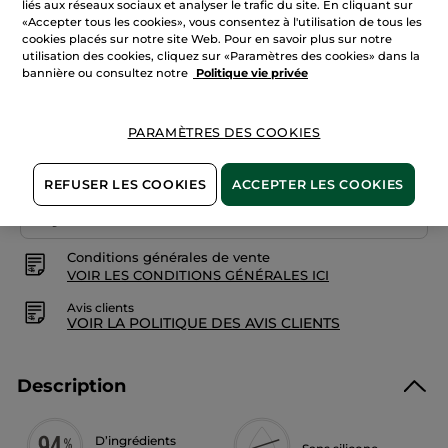
liés aux réseaux sociaux et analyser le trafic du site. En cliquant sur
Lire
Quantité
les
«Accepter tous les cookies», vous consentez à l'utilisation de tous les
avis
cookies placés sur notre site Web. Pour en savoir plus sur notre
sur
utilisation des cookies, cliquez sur «Paramètres des cookies» dans la
Shampooing
Traitant
bannière ou consultez notre
Politique vie privée
AJOUTER AU PANIER
Anti-
Pelliculaire
Sans
Sulfate
PARAMÈTRES DES COOKIES
Livraison à partir du
14/08
Paiement sécurisé
REFUSER LES COOKIES
ACCEPTER LES COOKIES
Satisfait ou remboursé
Conditions générales de vente
VOIR LES CONDITIONS GÉNÉRALES ICI
Avis clients
VOIR LA POLITIQUE DES AVIS CLIENTS
Description
D’ingrédients