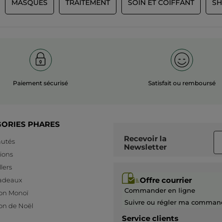
MASQUES
TRAITEMENT
SOIN ET COIFFANT
SH
Paiement sécurisé
Satisfait ou remboursé
GORIES PHARES
Recevoir
la
utés
Newsletter
ions
lers
Offre courrier
cadeaux
Commander en ligne
ion Monoï
Suivre ou régler ma comman
ion de Noël
Service clients