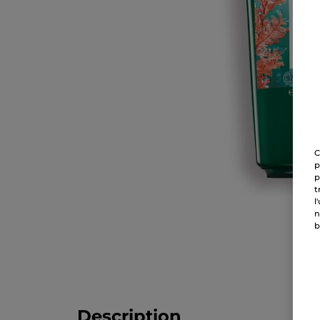
C
p
p
t
l
n
b
Description