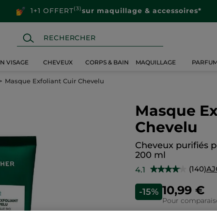
(3)
1+1 OFFERT
sur maquillage & accessoires*
IN VISAGE
CHEVEUX
CORPS & BAIN
MAQUILLAGE
PARFU
Masque Exfoliant Cuir Chevelu
Masque Exf
Chevelu
Cheveux purifiés 
200 ml
(140)
AJ
4.1
★★★★★
★★★★★
4.1
sur
10,99 €
-15%
5
étoiles.
Pour comparaison
Lire
les
avis