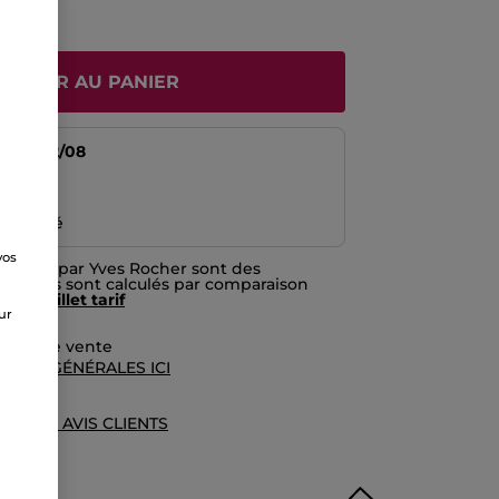
JOUTER AU PANIER
tir du
12/08
risé
emboursé
vos
nitiées par Yves Rocher sont des
e
prix. Ils sont calculés par comparaison
f du
feuillet tarif
sur
rales de vente
TIONS GÉNÉRALES ICI
UE DES AVIS CLIENTS