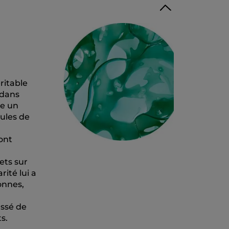
éritable
 dans
te un
cules de
ont
ets sur
ité lui a
onnes,
assé de
s.