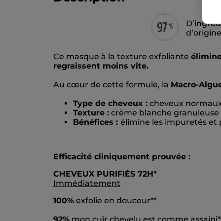
D’ingréd
d’origin
Ce masque à la texture exfoliante
élimine
regraissent moins vite.
Au cœur de cette formule, la
Macro-Algue 
Type de cheveux :
cheveux normaux
Texture :
crème blanche granuleuse
Bénéfices :
élimine les impuretés et 
Efficacité cliniquement prouvée :
CHEVEUX PURIFIÉS 72H*
Immédiatement
100%
exfolie en douceur**
92%
mon cuir chevelu est comme assaini*