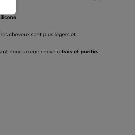
ilicone
, les cheveux sont plus légers et
ant pour un cuir chevelu
frais et purifié.