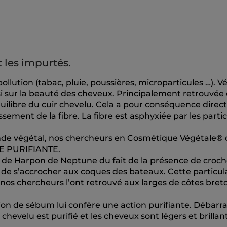
 les impurtés.
 pollution (tabac, pluie, poussières, microparticules …). V
si sur la beauté des cheveux. Principalement retrouvée
séquilibre du cuir chevelu. Cela a pour conséquence direc
sement de la fibre. La fibre est asphyxiée par les parti
nde végétal, nos chercheurs en Cosmétique Végétale® 
E PURIFIANTE.
 de Harpon de Neptune du fait de la présence de croch
de s’accrocher aux coques des bateaux. Cette particular
 nos chercheurs l’ont retrouvé aux larges de côtes bret
tion de sébum lui confère une action purifiante. Débarr
chevelu est purifié et les cheveux sont légers et brillant