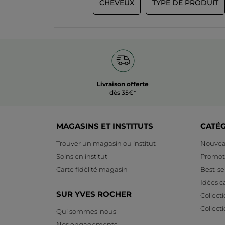
CHEVEUX
TYPE DE PRODUIT
Livraison offerte
dès 35€*
MAGASINS ET INSTITUTS
CATÉ
Trouver un magasin ou institut
Nouvea
Soins en institut
Promot
Carte fidélité magasin
Best-sel
Idées 
SUR YVES ROCHER
Collect
Collect
Qui sommes-nous
Nos engagements