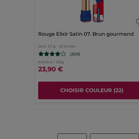
* Ingrédients d'origine naturelle
vers
étoiles
2
★
9 
Sé
9
*Ingrédients synthétiques
étoiles
la
1
★
1
S
17
page
Rouge Elixir Satin 07. Brun gourmand
de
connexion
Stick
3.7 g
- 22 teintes
(309)
645,95 € / 100g
23,90 €
CHOISIR COULEUR (22)