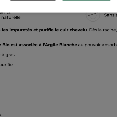
ients
Sans s
e naturelle
 les impuretés et purifie le cuir chevelu
. Dès la racine
Bio est associée à l’Argile Blanche
au pouvoir absorb
 à gras
purifie
*