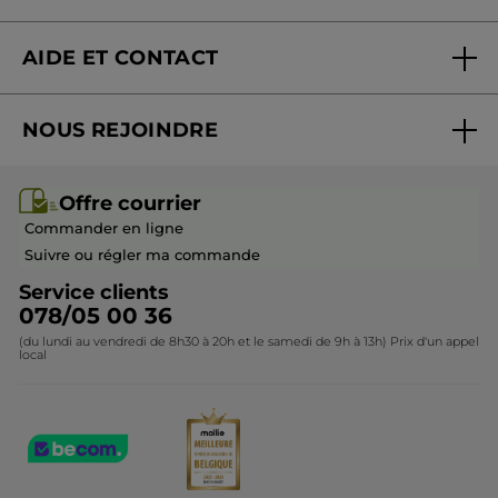
Recommande ce produit
Oui
Nouveautés
Publié à l'origine sur yves-rocher.fr
AIDE ET CONTACT
Promotions
PLUS
Suivre ma commande
Best-sellers
NOUS REJOINDRE
Mes cadeaux
Idées cadeaux
Rejoindre nos équipes
Offre courrier / dépliant
Collection Monoï
Offre courrier
Devenir franchisé ou gérant
Questions & Réponses
Collection de Noël
Commander en ligne
Contactez-nous
Suivre ou régler ma commande
Service clients
078/05 00 36
(du lundi au vendredi de 8h30 à 20h et le samedi de 9h à 13h) Prix d'un appel
local