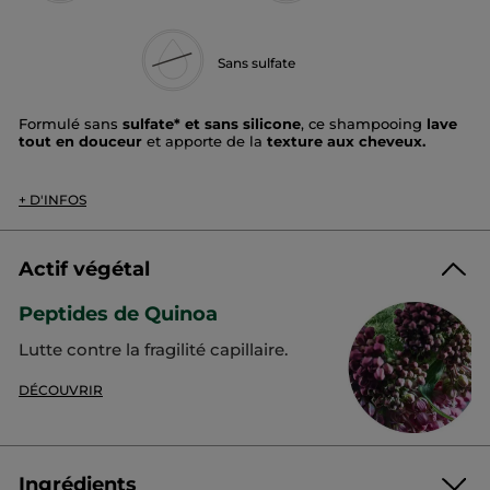
Sans sulfate
Formulé sans
sulfate* et sans silicone
, ce shampooing
lave
tout en douceur
et apporte de la
texture aux cheveux.
Ce shampooing à la texture gel,
insuffle du volume
dès la
racine.
+ D'INFOS
La chevelure est comme
amplifiée, plus volumineuse
.
Type de cheveux :
cheveux fins et plats
Texture :
gel transparent
Actif végétal
Bénéfices :
lave et redonne de la matière
Peptides de Quinoa
Efficacité cliniquement prouvée :
Lutte contre la fragilité capillaire.
VOLUME AMPLIFIÉ
DÈS 3 UTILISATIONS**
DÉCOUVRIR
Immédiatement
85%
mes cheveux sont doux***
85%
mes cheveux sont tonifiés***
Ingrédients