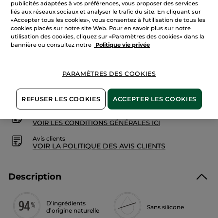
publicités adaptées à vos préférences, vous proposer des services
avis
sur
liés aux réseaux sociaux et analyser le trafic du site. En cliquant sur
Shampooing
«Accepter tous les cookies», vous consentez à l'utilisation de tous les
Texturisant
AJOUTER AU PANIER
cookies placés sur notre site Web. Pour en savoir plus sur notre
utilisation des cookies, cliquez sur «Paramètres des cookies» dans la
bannière ou consultez notre
Politique vie privée
Livraison à partir du
12/08
PARAMÈTRES DES COOKIES
Paiement sécurisé
Satisfait ou remboursé
REFUSER LES COOKIES
ACCEPTER LES COOKIES
Conditions générales de vente
VOIR LES CONDITIONS GÉNÉRALES ICI
Avis clients
VOIR LA POLITIQUE DES AVIS CLIENTS
Description
D’ingrédients
Sans silicone
d’origine naturelle