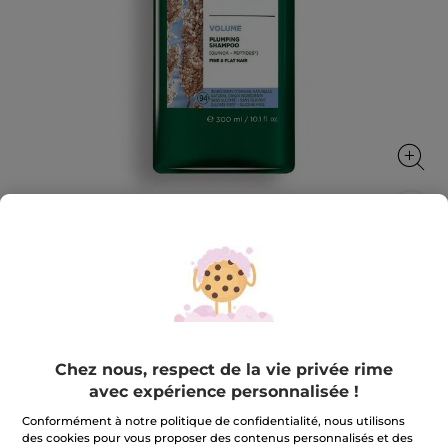
Shampooing Texturisant
Une chevelure avec plus de volume, dès la racine
300 ml
★★★★★
★★★★★
4.6
(612)
AJOUTER UN AVIS
Chez nous, respect de la vie privée rime
4.6
avec expérience personnalisée !
sur
5,99 €
5
étoiles.
Conformément à notre politique de confidentialité, nous utilisons
Lire
Quantité
des cookies pour vous proposer des contenus personnalisés et des
les