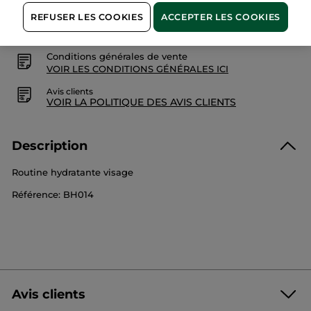
Paiement sécurisé
REFUSER LES COOKIES
ACCEPTER LES COOKIES
Satisfait ou remboursé
Conditions générales de vente
VOIR LES CONDITIONS GÉNÉRALES ICI
Avis clients
VOIR LA POLITIQUE DES AVIS CLIENTS
Description
Routine hydratante visage
Référence: BH014
Avis clients