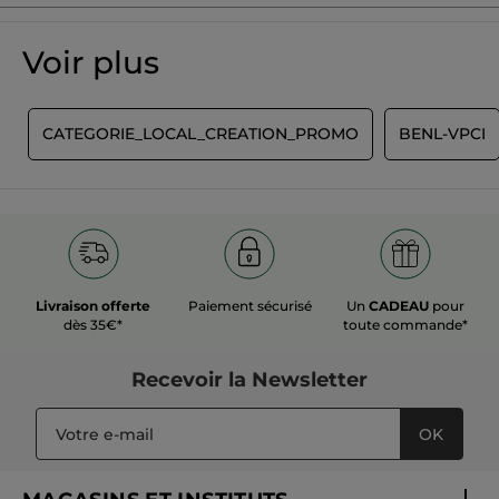
Soyez le premier à donner votre avis
Aucune
valeur
★★★★★
★★★★★
Voir plus
de
Aucune
notation
valeur
de
AJOUTER UN AVIS
notation
T
CATEGORIE_LOCAL_CREATION_PROMO
BENL-VPCI
pour
Livraison offerte
Paiement sécurisé
Un
CADEAU
pour
dès 35€*
toute commande*
Recevoir
la Newsletter
OK