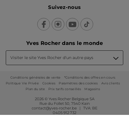
Suivez-nous
Yves Rocher dans le monde
Visiter le site Yves Rocher d'un autre pays
Conditions générales de vente
*Conditions des offres en cours
Politique Vie Privée
Cookies
Paramètres des cookies
Avis clients
Plan du site
Prix tarifs conseillés
Magasins
2026 © Yves Rocher Belgique SA
Rue du Follet 50, 7540 Kain
contact@yves-rocher.be | TVA: BE
0405 912 732