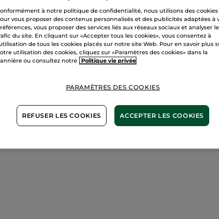
Paiement sécu
onformément à notre politique de confidentialité, nous utilisons des cookies
our vous proposer des contenus personnalisés et des publicités adaptées à 
Satisfait ou r
références, vous proposer des services liés aux réseaux sociaux et analyser l
rafic du site. En cliquant sur «Accepter tous les cookies», vous consentez à
Conditions géné
'utilisation de tous les cookies placés sur notre site Web. Pour en savoir plus 
otre utilisation des cookies, cliquez sur «Paramètres des cookies» dans la
VOIR LES CONDI
annière ou consultez notre
Politique vie privée
Avis clients
VOIR LA POLITIQ
PARAMÈTRES DES COOKIES
REFUSER LES COOKIES
ACCEPTER LES COOKIES