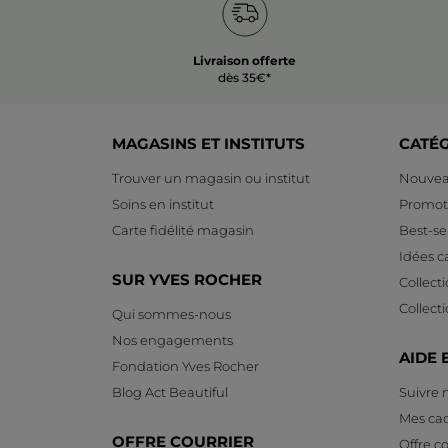
Livraison offerte
dès 35€*
MAGASINS ET INSTITUTS
CATÉ
Trouver un magasin ou institut
Nouvea
Soins en institut
Promot
Carte fidélité magasin
Best-sel
Idées 
SUR YVES ROCHER
Collect
Collect
Qui sommes-nous
Nos engagements
AIDE 
Fondation Yves Rocher
Blog Act Beautiful
Suivre
Mes ca
OFFRE COURRIER
Offre co