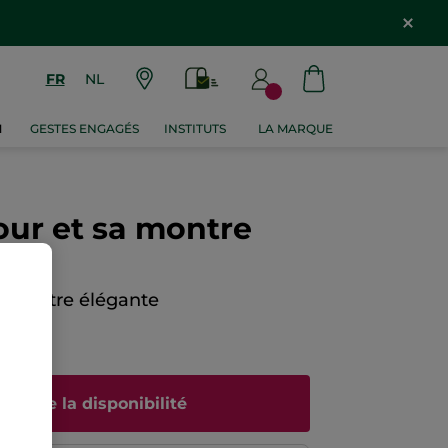
FR
NL
M
GESTES ENGAGÉS
INSTITUTS
LA MARQUE
our et sa montre
a montre élégante
N AVIS
rtir de la disponibilité