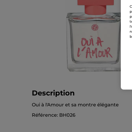
C
p
p
t
l
n
b
Description
Oui à l'Amour et sa montre élégante
Référence: BH026