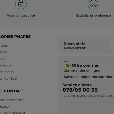
Paiement sécurisé
Satisfait ou remboursé
GORIES PHARES
Recevoir
la
utés
Newsletter
ions
lers
Offre courrier
cadeaux
Commander en ligne
ion Monoï
Suivre ou régler ma comman
ion de Noël
Service clients
078/05 00 36
ET CONTACT
(du lundi au vendredi de 8h30 à 20h e
 ma commande
deaux
urrier / dépliant