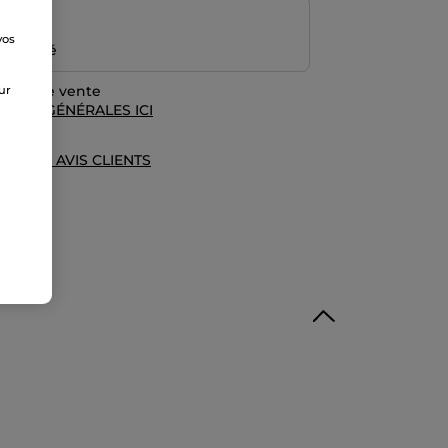
risé
vos
emboursé
e
rales de vente
sur
TIONS GÉNÉRALES ICI
UE DES AVIS CLIENTS