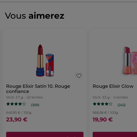
Soyez le premier à donner votre avis
Aucune
valeur
★★★★★
★★★★★
Vous
aimerez
de
Aucune
notation
valeur
de
AJOUTER UN AVIS
notation
pour
Rouge Elixir Satin 10. Rouge
Rouge Elixir Glow
confiance
Stick
3.7 g
- 22 teintes
Stick
3.5 g
- 4 teintes
(309)
(242)
645,95 € / 100g
568,58 € / 100g
23,90 €
19,90 €