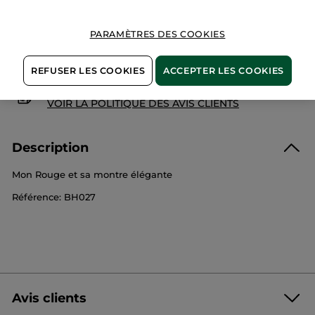
Paiement sécurisé
Satisfait ou remboursé
PARAMÈTRES DES COOKIES
Conditions générales de vente
VOIR LES CONDITIONS GÉNÉRALES ICI
REFUSER LES COOKIES
ACCEPTER LES COOKIES
Avis clients
VOIR LA POLITIQUE DES AVIS CLIENTS
Description
Mon Rouge et sa montre élégante
Référence: BH027
Avis clients