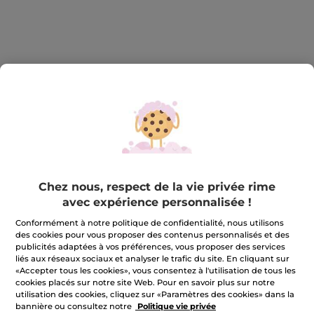
Mon Rouge et sa montre élégante
Chez nous, respect de la vie privée rime
Mon Rouge et sa montre élégante
avec expérience personnalisée !
★★★★★
★★★★★
AJOUTER UN AVIS
Conformément à notre politique de confidentialité, nous utilisons
Aucune
des cookies pour vous proposer des contenus personnalisés et des
valeur
publicités adaptées à vos préférences, vous proposer des services
de
notation
liés aux réseaux sociaux et analyser le trafic du site. En cliquant sur
pour
«Accepter tous les cookies», vous consentez à l'utilisation de tous les
m'avertir de la disponibilité
cookies placés sur notre site Web. Pour en savoir plus sur notre
utilisation des cookies, cliquez sur «Paramètres des cookies» dans la
bannière ou consultez notre
Politique vie privée