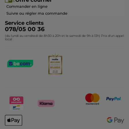
Offre courrier
Devenir franchisé ou gérant
Questions & Réponses
Collection de Noël
Commander en ligne
Contactez-nous
Suivre ou régler ma commande
Service clients
078/05 00 36
(du lundi au vendredi de 8h30 à 20h et le samedi de 9h à 13h) Prix d'un appel
local