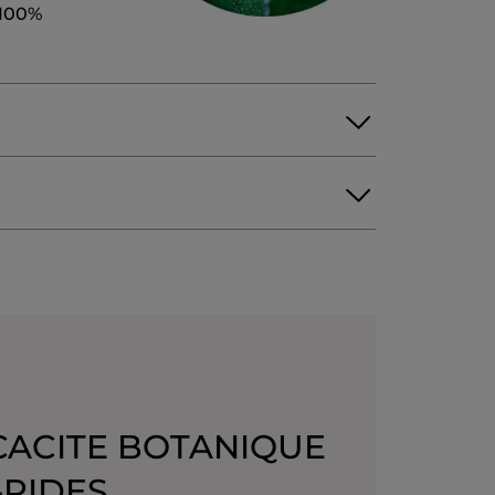
 100%
ER) SEED OIL
OCTYLDODECANOL
EED OIL
ACACIA SENEGAL GUM
RIBEHENIN
HYDROXYACETOPHENONE
OL
CAPRYLYL GLYCOL
LECITHIN
DIAMINE DISUCCINATE
RANIOL
PROPYL GALLATE
10725v0
CACITE BOTANIQUE
-RIDES