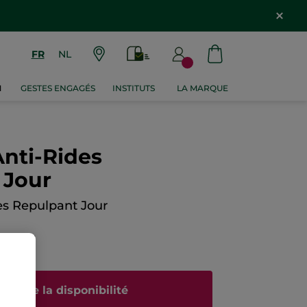
FR
NL
M
GESTES ENGAGÉS
INSTITUTS
LA MARQUE
Anti-Rides
 Jour
es Repulpant Jour
N AVIS
rtir de la disponibilité