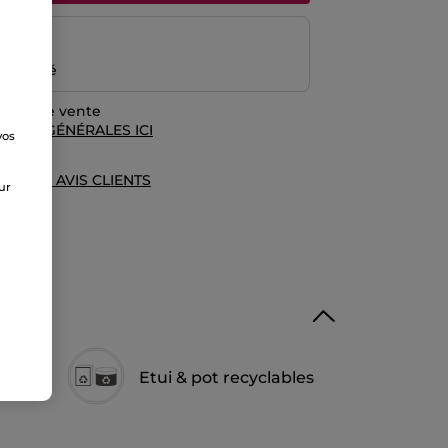
risé
emboursé
rales de vente
TIONS GÉNÉRALES ICI
vos
e
UE DES AVIS CLIENTS
sur
en
Etui & pot recyclables