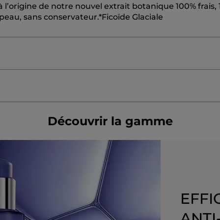
 l’origine de notre nouvel extrait botanique 100% frais,
 peau, sans conservateur.*Ficoïde Glaciale
APRYLATE/CAPRATE
HELIANTHUS ANNUUS (SUNFLOW
PENTYLENE GLYCOL
SESAMUM INDICUM (SESAME) S
Découvrir la gamme
HLOIA THEIFORMIS LEAF EXTRACT
PROPANEDIOL
T
CE
XANTHAN GUM
ETHYL LINOLEATE
1,2-HEXANEDI
 ACID
SODIUM HYALURONATE
TRISODIUM ETHYLENE
EXTRACT
LINALOOL
ALGINIC ACID
SILANETRIOL
GE
#OnVousDitTout
EFFI
ANTI
glossaire