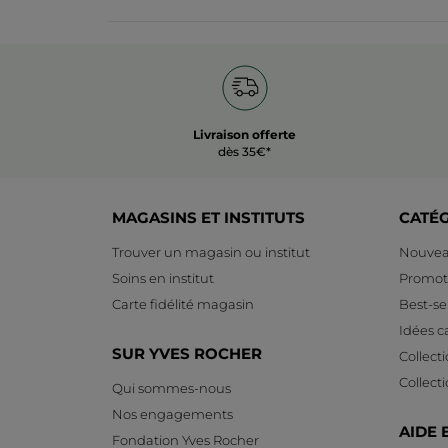
Livraison offerte
dès 35€*
MAGASINS ET INSTITUTS
CATÉ
Trouver un magasin ou institut
Nouvea
Soins en institut
Promot
Carte fidélité magasin
Best-sel
Idées 
SUR YVES ROCHER
Collect
Collect
Qui sommes-nous
Nos engagements
AIDE 
Fondation Yves Rocher