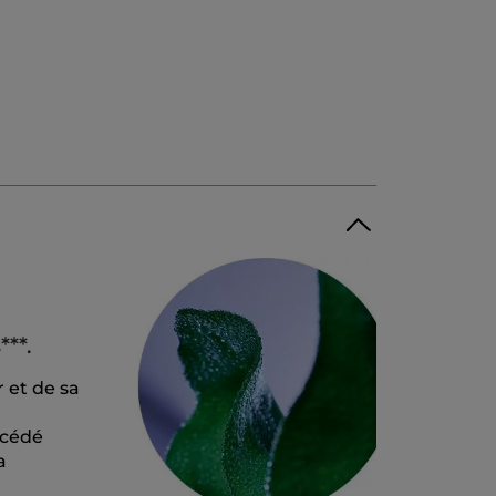
**.
r et de sa
océdé
a