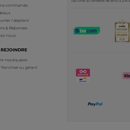
(du lundi au vendredi de 8h30 à 20h e
 ma commande
deaux
urrier / dépliant
ons & Réponses
tez-nous
 REJOINDRE
re nos équipes
 franchisé ou gérant