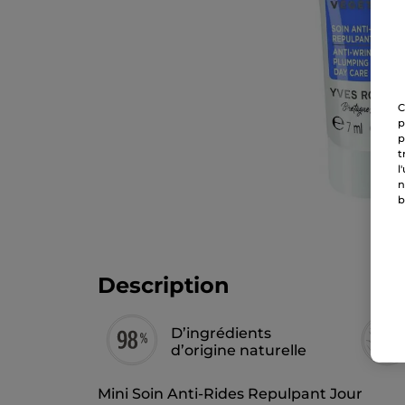
C
p
p
t
l
n
b
Description
D’ingrédients
d’origine naturelle
Mini Soin Anti-Rides Repulpant Jour