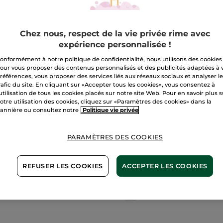
Paiement sécu
Chez nous, respect de la vie privée rime avec
Satisfait ou r
expérience personnalisée !
Conditions géné
onformément à notre politique de confidentialité, nous utilisons des cookies
VOIR LES CONDI
our vous proposer des contenus personnalisés et des publicités adaptées à 
références, vous proposer des services liés aux réseaux sociaux et analyser l
Avis clients
rafic du site. En cliquant sur «Accepter tous les cookies», vous consentez à
VOIR LA POLITIQ
'utilisation de tous les cookies placés sur notre site Web. Pour en savoir plus 
otre utilisation des cookies, cliquez sur «Paramètres des cookies» dans la
annière ou consultez notre
Politique vie privée
PARAMÈTRES DES COOKIES
REFUSER LES COOKIES
ACCEPTER LES COOKIES
Fait avec amour 
Actifs biosourcés
Bretagne, France