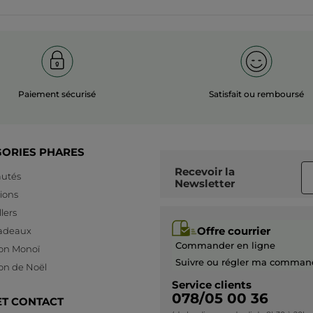
Paiement sécurisé
Satisfait ou remboursé
GORIES PHARES
Recevoir
la
utés
Newsletter
ions
lers
Offre courrier
cadeaux
Commander en ligne
ion Monoï
Suivre ou régler ma comman
ion de Noël
Service clients
078/05 00 36
ET CONTACT