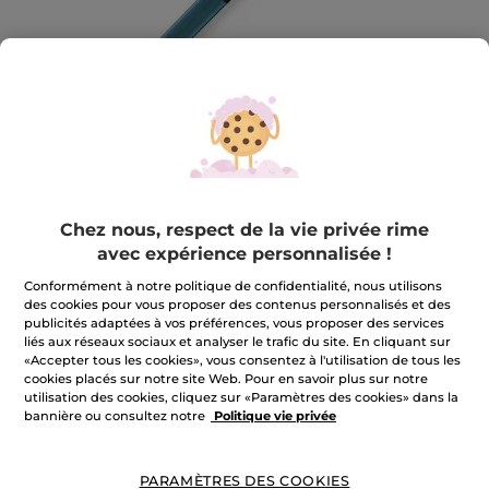
Chez nous, respect de la vie privée rime
avec expérience personnalisée !
Le Stylo regard Waterproof
Conformément à notre politique de confidentialité, nous utilisons
Le Stylo regard Waterproof
des cookies pour vous proposer des contenus personnalisés et des
publicités adaptées à vos préférences, vous proposer des services
★★★★★
★★★★★
AJOUTER UN AVIS
liés aux réseaux sociaux et analyser le trafic du site. En cliquant sur
Aucune
«Accepter tous les cookies», vous consentez à l'utilisation de tous les
valeur
cookies placés sur notre site Web. Pour en savoir plus sur notre
de
utilisation des cookies, cliquez sur «Paramètres des cookies» dans la
Quantité
notation
pour
bannière ou consultez notre
Politique vie privée
INDISPONIBLE
PARAMÈTRES DES COOKIES