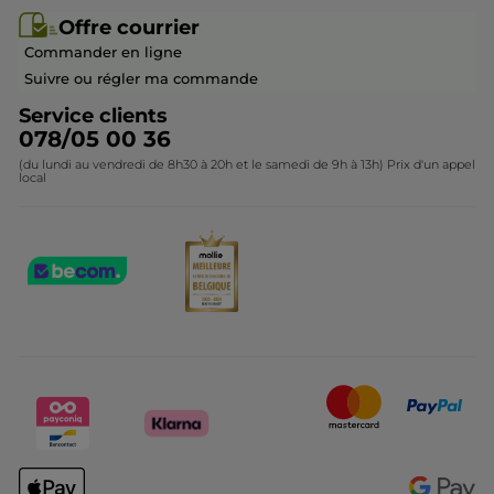
Offre courrier / dépliant
Collection Monoï
Offre courrier
Devenir franchisé ou gérant
Questions & Réponses
Collection de Noël
Commander en ligne
Contactez-nous
Suivre ou régler ma commande
Service clients
078/05 00 36
(du lundi au vendredi de 8h30 à 20h et le samedi de 9h à 13h) Prix d'un appel
local