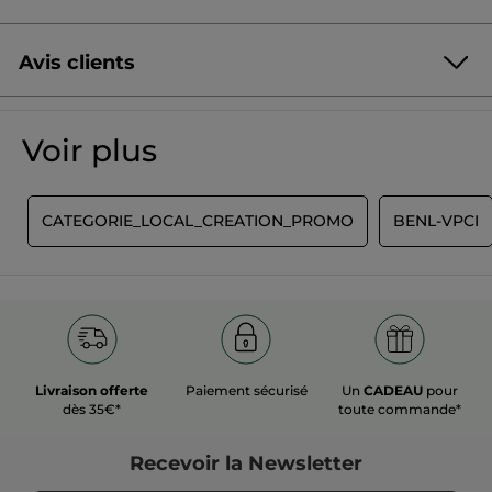
Avis clients
Soyez le premier à donner votre avis
Aucune
valeur
★★★★★
★★★★★
Voir plus
de
Aucune
notation
valeur
de
AJOUTER UN AVIS
notation
T
CATEGORIE_LOCAL_CREATION_PROMO
BENL-VPCI
pour
Livraison offerte
Paiement sécurisé
Un
CADEAU
pour
dès 35€*
toute commande*
Recevoir
la Newsletter