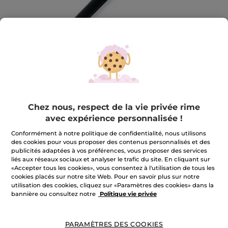
Chez nous, respect de la vie privée rime
avec expérience personnalisée !
Le Stylo regard Waterproof
Conformément à notre politique de confidentialité, nous utilisons
Le Stylo regard Waterproof
des cookies pour vous proposer des contenus personnalisés et des
publicités adaptées à vos préférences, vous proposer des services
★★★★★
★★★★★
AJOUTER UN AVIS
liés aux réseaux sociaux et analyser le trafic du site. En cliquant sur
Aucune
«Accepter tous les cookies», vous consentez à l'utilisation de tous les
valeur
cookies placés sur notre site Web. Pour en savoir plus sur notre
de
utilisation des cookies, cliquez sur «Paramètres des cookies» dans la
Quantité
notation
pour
bannière ou consultez notre
Politique vie privée
INDISPONIBLE
PARAMÈTRES DES COOKIES