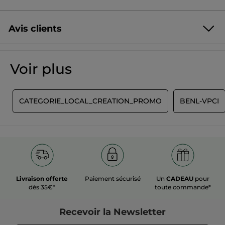
Avis clients
Soyez le premier à donner votre avis
Aucune
valeur
★★★★★
★★★★★
Voir plus
de
Aucune
notation
valeur
de
AJOUTER UN AVIS
notation
T
CATEGORIE_LOCAL_CREATION_PROMO
BENL-VPCI
pour
Livraison offerte
Paiement sécurisé
Un
CADEAU
pour
dès 35€*
toute commande*
Recevoir
la Newsletter