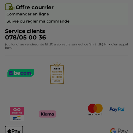
Offre courrier / dépliant
Collection Monoï
Offre courrier
Devenir franchisé ou gérant
Questions & Réponses
Collection de Noël
Commander en ligne
Contactez-nous
Suivre ou régler ma commande
Service clients
078/05 00 36
(du lundi au vendredi de 8h30 à 20h et le samedi de 9h à 13h) Prix d'un appel
local