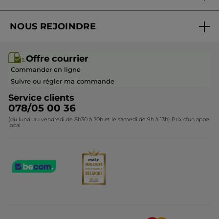
TRISODIUM ETHYLENEDIAMINE DISUCCINATE
Suivre ma commande
SODIUM HYDROXIDE
Best-sellers
ROSA DAMASCENA EXTRACT
SODIUM BENZOATE
TOCOPHEROL
POTASSIUM SORBATE
NOUS REJOINDRE
Mes cadeaux
Idées cadeaux
CITRIC ACID
ALCOHOL
PROPYL GALLATE
10943v0
Rejoindre nos équipes
Offre courrier / dépliant
Collection Monoï
Offre courrier
Devenir franchisé ou gérant
Questions & Réponses
Collection de Noël
Commander en ligne
#OnVousDitTout
Contactez-nous
Suivre ou régler ma commande
Service clients
078/05 00 36
glossaire
(du lundi au vendredi de 8h30 à 20h et le samedi de 9h à 13h) Prix d'un appel
* Ingrédients d'origine naturelle
local
*Ingrédients synthétiques