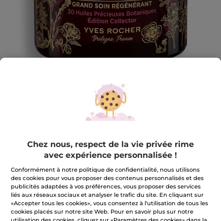
Grand Soin Régénérant - Edition
Chez nous, respect de la vie privée rime
Collector
avec expérience personnalisée !
75 ml
Conformément à notre politique de confidentialité, nous utilisons
★★★★★
★★★★★
des cookies pour vous proposer des contenus personnalisés et des
AJOUTER UN AVIS
publicités adaptées à vos préférences, vous proposer des services
Aucune
liés aux réseaux sociaux et analyser le trafic du site. En cliquant sur
valeur
45,90 €
de
«Accepter tous les cookies», vous consentez à l'utilisation de tous les
notation
cookies placés sur notre site Web. Pour en savoir plus sur notre
pour
Quantité
utilisation des cookies, cliquez sur «Paramètres des cookies» dans la
Grand