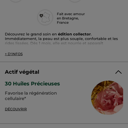
Fait avec amour
en Bretagne,
France
Découvrez le grand soin en
édition collector
.
Immédiatement, la peau est plus souple, confortable et les
rides lissées. Dès 1 mois, elle est nourrie et apparaît
intensément régénérée.
+ D'INFOS
Type de peau
: tous types de peaux
Texture
: crème fondante et onctueuse
Bénéfices
: régérère la peau
Actif végétal
Résultats :
30 Huiles Précieuses
Immédiat
Favorise la régénération
100%
déclarent que la peau est nourrie*
cellulaire*
-15%
de la profondeur des rides sur 85% des répondants**
DÉCOUVRIR
À 28 jours
80%
déclarent que leur peau est profondément régénérée***