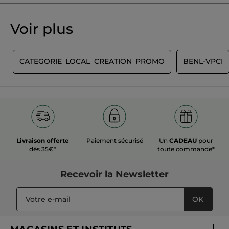
Soyez le premier à donner votre avis
Aucune
valeur
★★★★★
★★★★★
Voir plus
de
Aucune
notation
valeur
de
AJOUTER UN AVIS
notation
T
CATEGORIE_LOCAL_CREATION_PROMO
BENL-VPCI
pour
Livraison offerte
Paiement sécurisé
Un
CADEAU
pour
dès 35€*
toute commande*
Recevoir
la Newsletter
OK