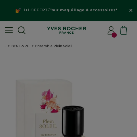
(3)
1+1 OFFERT
sur maquillage & accessoires*
...
BENL-VPCI
Ensemble Plein Soleil