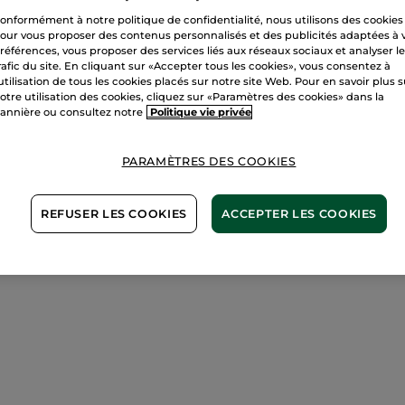
Satisfait ou r
onformément à notre politique de confidentialité, nous utilisons des cookies
our vous proposer des contenus personnalisés et des publicités adaptées à 
Conditions géné
références, vous proposer des services liés aux réseaux sociaux et analyser l
rafic du site. En cliquant sur «Accepter tous les cookies», vous consentez à
VOIR LES CONDI
'utilisation de tous les cookies placés sur notre site Web. Pour en savoir plus 
Avis clients
otre utilisation des cookies, cliquez sur «Paramètres des cookies» dans la
VOIR LA POLITIQ
annière ou consultez notre
Politique vie privée
PARAMÈTRES DES COOKIES
REFUSER LES COOKIES
ACCEPTER LES COOKIES