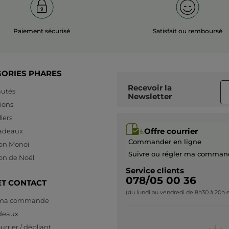
Paiement sécurisé
Satisfait ou remboursé
GORIES PHARES
Recevoir
la
utés
Newsletter
ions
lers
Offre courrier
cadeaux
Commander en ligne
ion Monoï
Suivre ou régler ma comman
ion de Noël
Service clients
078/05 00 36
ET CONTACT
(du lundi au vendredi de 8h30 à 20h e
 ma commande
deaux
urrier / dépliant