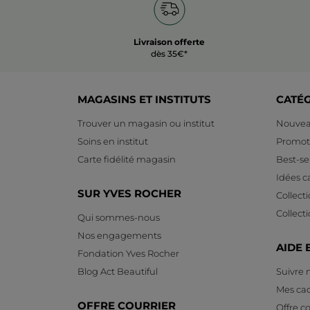
Livraison offerte
dès 35€*
MAGASINS ET INSTITUTS
CATÉ
Trouver un magasin ou institut
Nouvea
Soins en institut
Promot
Carte fidélité magasin
Best-sel
Idées 
SUR YVES ROCHER
Collect
Collect
Qui sommes-nous
Nos engagements
AIDE 
Fondation Yves Rocher
Blog Act Beautiful
Suivre
Mes ca
OFFRE COURRIER
Offre co