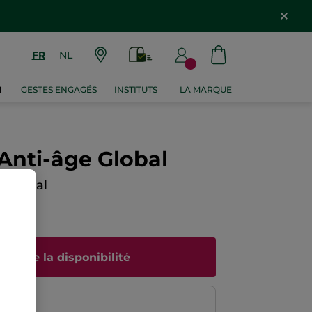
FR
NL
M
GESTES ENGAGÉS
INSTITUTS
LA MARQUE
Anti-âge Global
 Global
N AVIS
rtir de la disponibilité
risé