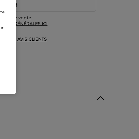
emboursé
vos
rales de vente
e
TIONS GÉNÉRALES ICI
sur
UE DES AVIS CLIENTS