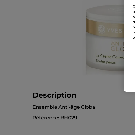
C
p
p
t
l
n
b
Description
Ensemble Anti-âge Global
Référence: BH029